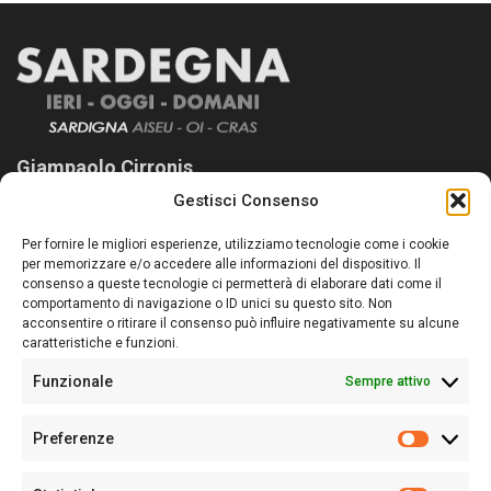
Giampaolo Cirronis
Gestisci Consenso
Sardegna Ieri-Oggi-Domani nasce per informare “liberamente” i
lettori su quanto accade in Sardegna, con un occhio rivolto al
Per fornire le migliori esperienze, utilizziamo tecnologie come i cookie
nostro passato e, soprattutto, al nostro futuro
per memorizzare e/o accedere alle informazioni del dispositivo. Il
consenso a queste tecnologie ci permetterà di elaborare dati come il
Follow Us
comportamento di navigazione o ID unici su questo sito. Non
acconsentire o ritirare il consenso può influire negativamente su alcune
caratteristiche e funzioni.
Funzionale
Sempre attivo
Editore:
Giampaolo Cirronis Ditta individuale
Preferenze
Sede:
Via Cristoforo Colombo 09013 Carbonia
Prefere
Direttore responsabile:
Giampaolo Cirronis
Partita IVA
02270380922