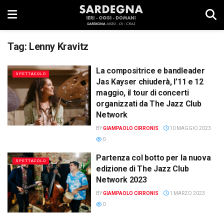
Tag:
Lenny Kravitz
La compositrice e bandleader
SPETTACOLO
Jas Kayser chiuderà, l’11 e 12
maggio, il tour di concerti
organizzati da The Jazz Club
Network
BY
GIAMPAOLO CIRRONIS
10 MAGGIO 2023
0
Partenza col botto per la nuova
SPETTACOLO
edizione di The Jazz Club
Network 2023
BY
GIAMPAOLO CIRRONIS
1 MARZO 2023
0