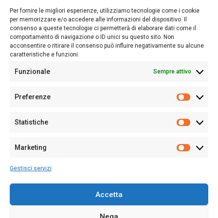
lettori su quanto accade in Sardegna, con un occhio rivolto al
Per fornire le migliori esperienze, utilizziamo tecnologie come i cookie
nostro passato e, soprattutto, al nostro futuro
per memorizzare e/o accedere alle informazioni del dispositivo. Il
consenso a queste tecnologie ci permetterà di elaborare dati come il
Follow Us
comportamento di navigazione o ID unici su questo sito. Non
acconsentire o ritirare il consenso può influire negativamente su alcune
caratteristiche e funzioni.
Funzionale
Sempre attivo
Editore:
Giampaolo Cirronis Ditta individuale
Preferenze
Sede:
Via Cristoforo Colombo 09013 Carbonia
Prefere
Direttore responsabile:
Giampaolo Cirronis
Partita IVA
02270380922
Statistiche
Statistic
N° di iscrizione al ROC:
9294
N° di iscrizione al Registro Stampa Tribunale di Cagliari:
N°
Marketing
128/2020 del 10/02/2020
Marketi
Tel.
+39 391 1265423
Gestisci servizi
Per la Pubblicità:
+39 328 6132020
Accetta
Nega