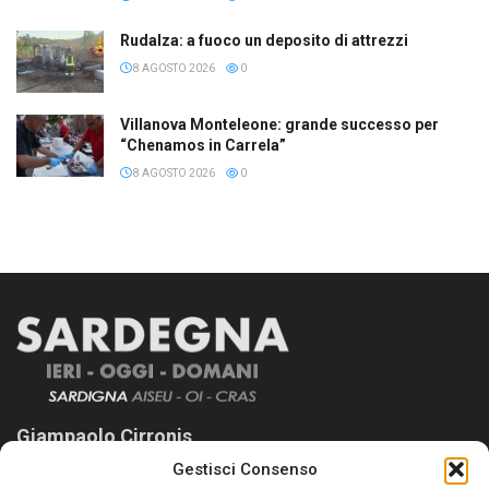
Rudalza: a fuoco un deposito di attrezzi
8 AGOSTO 2026
0
Villanova Monteleone: grande successo per
“Chenamos in Carrela”
8 AGOSTO 2026
0
Giampaolo Cirronis
Gestisci Consenso
Sardegna Ieri-Oggi-Domani nasce per informare “liberamente” i