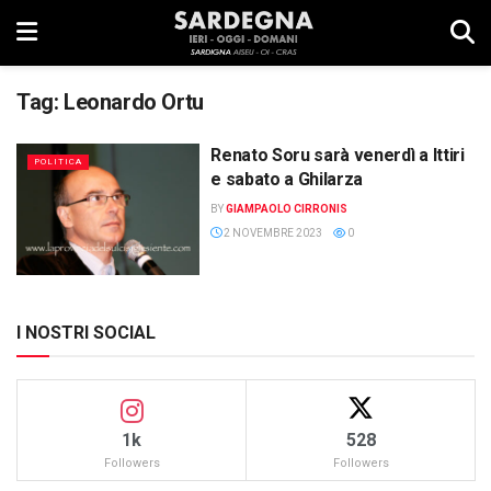
Tag:
Leonardo Ortu
Renato Soru sarà venerdì a Ittiri
POLITICA
e sabato a Ghilarza
BY
GIAMPAOLO CIRRONIS
2 NOVEMBRE 2023
0
I NOSTRI SOCIAL
1k
528
Followers
Followers