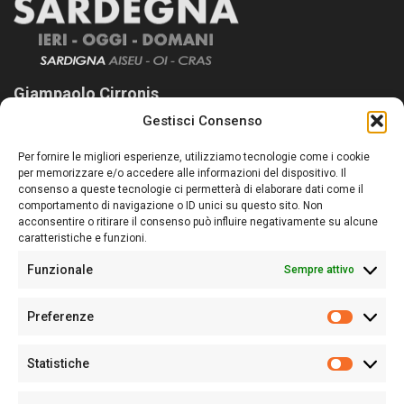
Giampaolo Cirronis
Gestisci Consenso
Sardegna Ieri-Oggi-Domani nasce per informare “liberamente” i
lettori su quanto accade in Sardegna, con un occhio rivolto al
Per fornire le migliori esperienze, utilizziamo tecnologie come i cookie
nostro passato e, soprattutto, al nostro futuro
per memorizzare e/o accedere alle informazioni del dispositivo. Il
consenso a queste tecnologie ci permetterà di elaborare dati come il
Follow Us
comportamento di navigazione o ID unici su questo sito. Non
acconsentire o ritirare il consenso può influire negativamente su alcune
caratteristiche e funzioni.
Funzionale
Sempre attivo
Editore:
Giampaolo Cirronis Ditta individuale
Preferenze
Sede:
Via Cristoforo Colombo 09013 Carbonia
Prefere
Direttore responsabile:
Giampaolo Cirronis
Partita IVA
02270380922
Statistiche
Statistic
N° di iscrizione al ROC:
9294
N° di iscrizione al Registro Stampa Tribunale di Cagliari:
N°