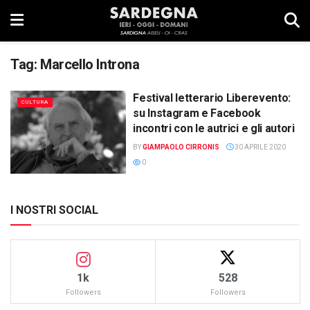
Tag:
Marcello Introna
Festival letterario Liberevento:
CULTURA
su Instagram e Facebook
incontri con le autrici e gli autori
BY
GIAMPAOLO CIRRONIS
30 APRILE 2020
0
I NOSTRI SOCIAL
1k
528
Followers
Followers