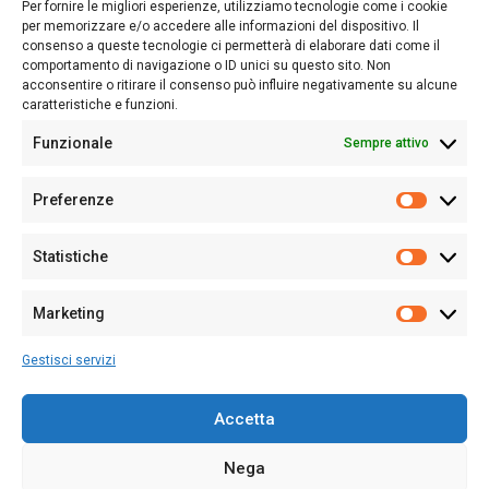
Per fornire le migliori esperienze, utilizziamo tecnologie come i cookie
nostro passato e, soprattutto, al nostro futuro
per memorizzare e/o accedere alle informazioni del dispositivo. Il
consenso a queste tecnologie ci permetterà di elaborare dati come il
Follow Us
comportamento di navigazione o ID unici su questo sito. Non
acconsentire o ritirare il consenso può influire negativamente su alcune
caratteristiche e funzioni.
Funzionale
Sempre attivo
Editore:
Giampaolo Cirronis Ditta individuale
Preferenze
Sede:
Via Cristoforo Colombo 09013 Carbonia
Prefere
Direttore responsabile:
Giampaolo Cirronis
Partita IVA
02270380922
Statistiche
Statistic
N° di iscrizione al ROC:
9294
N° di iscrizione al Registro Stampa Tribunale di Cagliari:
N°
Marketing
128/2020 del 10/02/2020
Marketi
Tel.
+39 391 1265423
Gestisci servizi
Per la Pubblicità:
+39 328 6132020
Accetta
Nega
Cookie Policy
Privacy Policy
Contatti