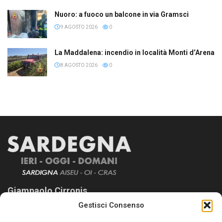
Nuoro: a fuoco un balcone in via Gramsci
9 AGOSTO 2026
0
La Maddalena: incendio in località Monti d’Arena
8 AGOSTO 2026
0
Giampaolo Cirronis
Gestisci Consenso
Sardegna Ieri-Oggi-Domani nasce per informare “liberamente” i
lettori su quanto accade in Sardegna, con un occhio rivolto al