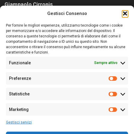
Giampaolo Cirronis
Gestisci Consenso
Sardegna Ieri-Oggi-Domani nasce per informare “liberamente” i
lettori su quanto accade in Sardegna, con un occhio rivolto al
Per fornire le migliori esperienze, utilizziamo tecnologie come i cookie
nostro passato e, soprattutto, al nostro futuro
per memorizzare e/o accedere alle informazioni del dispositivo. Il
consenso a queste tecnologie ci permetterà di elaborare dati come il
Follow Us
comportamento di navigazione o ID unici su questo sito. Non
acconsentire o ritirare il consenso può influire negativamente su alcune
caratteristiche e funzioni.
Funzionale
Sempre attivo
Editore:
Giampaolo Cirronis Ditta individuale
Preferenze
Sede:
Via Cristoforo Colombo 09013 Carbonia
Prefere
Direttore responsabile:
Giampaolo Cirronis
Partita IVA
02270380922
Statistiche
Statistic
N° di iscrizione al ROC:
9294
N° di iscrizione al Registro Stampa Tribunale di Cagliari:
N°
Marketing
128/2020 del 10/02/2020
Marketi
Tel.
+39 391 1265423
Gestisci servizi
Per la Pubblicità:
+39 328 6132020