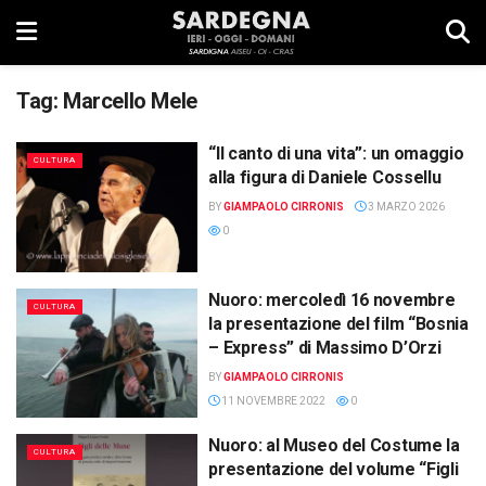
Tag:
Marcello Mele
“Il canto di una vita”: un omaggio
CULTURA
alla figura di Daniele Cossellu
BY
GIAMPAOLO CIRRONIS
3 MARZO 2026
0
Nuoro: mercoledì 16 novembre
CULTURA
la presentazione del film “Bosnia
– Express” di Massimo D’Orzi
BY
GIAMPAOLO CIRRONIS
11 NOVEMBRE 2022
0
Nuoro: al Museo del Costume la
CULTURA
presentazione del volume “Figli