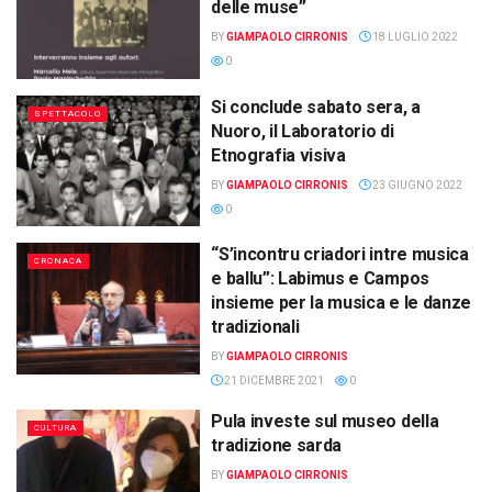
delle muse”
BY
GIAMPAOLO CIRRONIS
18 LUGLIO 2022
0
Si conclude sabato sera, a
SPETTACOLO
Nuoro, il Laboratorio di
Etnografia visiva
BY
GIAMPAOLO CIRRONIS
23 GIUGNO 2022
0
“S’incontru criadori intre musica
CRONACA
e ballu”: Labimus e Campos
insieme per la musica e le danze
tradizionali
BY
GIAMPAOLO CIRRONIS
21 DICEMBRE 2021
0
Pula investe sul museo della
CULTURA
tradizione sarda
BY
GIAMPAOLO CIRRONIS