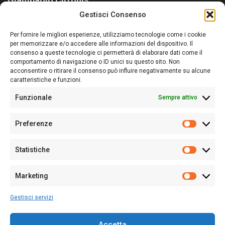
Gestisci Consenso
Sardegna Ieri-Oggi-Domani nasce per informare “liberamente” i
lettori su quanto accade in Sardegna, con un occhio rivolto al
Per fornire le migliori esperienze, utilizziamo tecnologie come i cookie
nostro passato e, soprattutto, al nostro futuro
per memorizzare e/o accedere alle informazioni del dispositivo. Il
consenso a queste tecnologie ci permetterà di elaborare dati come il
Follow Us
comportamento di navigazione o ID unici su questo sito. Non
acconsentire o ritirare il consenso può influire negativamente su alcune
caratteristiche e funzioni.
Funzionale
Sempre attivo
Editore:
Giampaolo Cirronis Ditta individuale
Preferenze
Sede:
Via Cristoforo Colombo 09013 Carbonia
Prefere
Direttore responsabile:
Giampaolo Cirronis
Partita IVA
02270380922
Statistiche
Statistic
N° di iscrizione al ROC:
9294
N° di iscrizione al Registro Stampa Tribunale di Cagliari:
N°
Marketing
128/2020 del 10/02/2020
Marketi
Tel.
+39 391 1265423
Gestisci servizi
Per la Pubblicità:
+39 328 6132020
Accetta