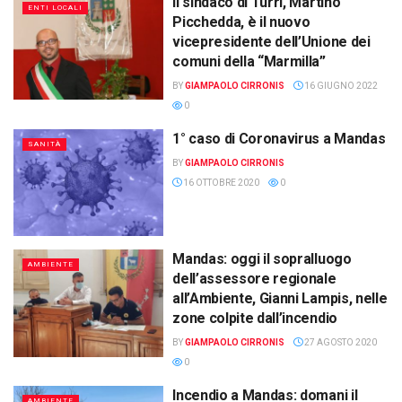
Il sindaco di Turri, Martino
ENTI LOCALI
Picchedda, è il nuovo
vicepresidente dell’Unione dei
comuni della “Marmilla”
BY
GIAMPAOLO CIRRONIS
16 GIUGNO 2022
0
1° caso di Coronavirus a Mandas
SANITÀ
BY
GIAMPAOLO CIRRONIS
16 OTTOBRE 2020
0
Mandas: oggi il sopralluogo
AMBIENTE
dell’assessore regionale
all’Ambiente, Gianni Lampis, nelle
zone colpite dall’incendio
BY
GIAMPAOLO CIRRONIS
27 AGOSTO 2020
0
Incendio a Mandas: domani il
AMBIENTE