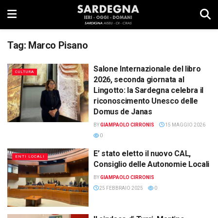
Tag:
Marco Pisano
Salone Internazionale del libro
CULTURA
2026, seconda giornata al
Lingotto: la Sardegna celebra il
riconoscimento Unesco delle
Domus de Janas
BY
GIAMPAOLO CIRRONIS
15 MAGGIO 2026
0
E’ stato eletto il nuovo CAL,
ENTI LOCALI
Consiglio delle Autonomie Locali
BY
GIAMPAOLO CIRRONIS
25 FEBBRAIO 2025
0