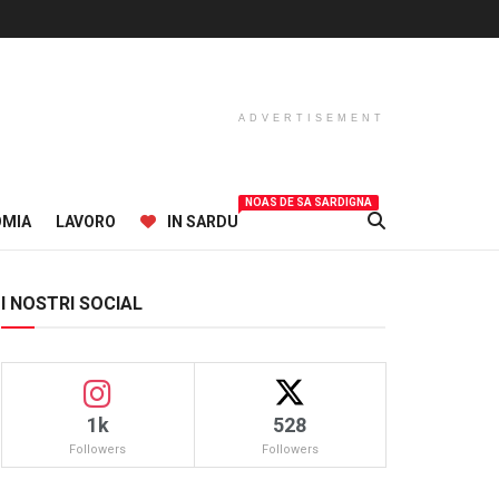
ADVERTISEMENT
NOAS DE SA SARDIGNA
OMIA
LAVORO
IN SARDU
I NOSTRI SOCIAL
1k
528
Followers
Followers