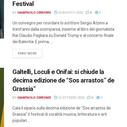
Festival
BY
GIAMPAOLO CIRRONIS
22 AGOSTO 2025
0
0
Un convegno per ricordare lo scrittore Sergio Atzeni a
trent’anni dalla scomparsa, insieme al libro del giornalista
Rai Claudio Pagliara su Donald Trump e al concerto finale
dei Balentia. E prima, ...
DETAILS
READ MORE
Galtellì, Loculi e Onifai: si chiude la
decima edizione de “Sos arrastos” de
Grassia”
BY
GIAMPAOLO CIRRONIS
14 OTTOBRE 2024
0
0
Cala il sipario sulla decima edizione de "Sos arrastos de
Grassia" il festival di coralità musica, letteratura e arti
popolari ...