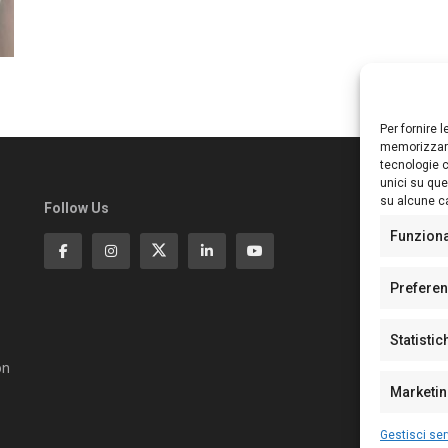
Per fornire 
memorizzare
tecnologie c
unici su que
su alcune ca
Follow Us
Ed
S
Funzion
Di
Pa
Prefere
N°
N°
Statistic
N°
Te
on
Pe
Marketi
Gestisci ser