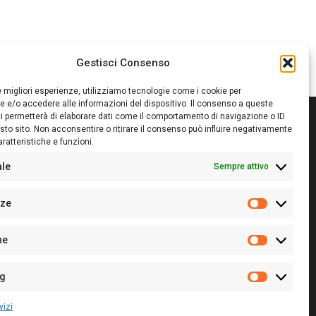
Gestisci Consenso
le migliori esperienze, utilizziamo tecnologie come i cookie per
 e/o accedere alle informazioni del dispositivo. Il consenso a queste
i permetterà di elaborare dati come il comportamento di navigazione o ID
sto sito. Non acconsentire o ritirare il consenso può influire negativamente
ratteristiche e funzioni.
itore:
Giampaolo Cirronis Ditta individuale
ede:
Via Cristoforo Colombo 09013 Carbonia
ale
Sempre attivo
rettore responsabile:
Giampaolo Cirronis
rtita IVA
02270380922
nze
 di iscrizione al ROC:
9294
Preferenz
 di iscrizione al Registro Stampa Tribunale di Cagliari:
he
 128/2020 del 10/02/2020
Statistiche
l.
+39 391 1265423
r la Pubblicità:
+39 328 6132020
ng
Marketing
vizi