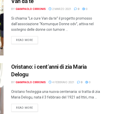
Van da te”
BY
GIAMPAOLO CIRRONIS
2 MARZO 2021
0
0
Si chiama “Le cure Van da te” il progetto promosso
dall'associazione “Komunque Donne odv”, attiva nel
sostegno delle donne con tumore ...
DETAILS
READ MORE
Oristano: i cent’anni di zia Maria
Delogu
BY
GIAMPAOLO CIRRONIS
4 FEBBRAIO 2021
0
0
Oristano festeggia una nuova centenaria: si tratta di zia
Maria Delogu, nata il 3 febbraio del 1921 ad Ittiri, ma ...
DETAILS
READ MORE