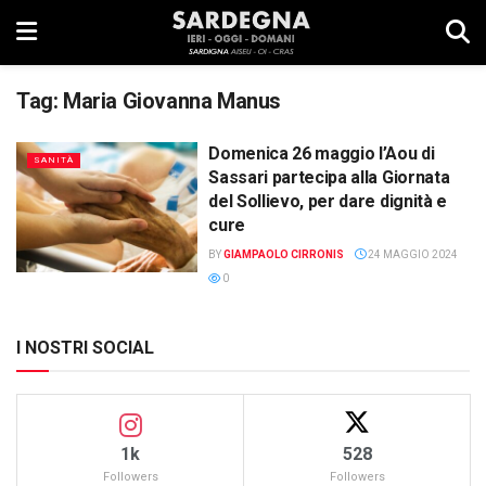
Tag:
Maria Giovanna Manus
Domenica 26 maggio l’Aou di
SANITÀ
Sassari partecipa alla Giornata
del Sollievo, per dare dignità e
cure
BY
GIAMPAOLO CIRRONIS
24 MAGGIO 2024
0
I NOSTRI SOCIAL
1k
528
Followers
Followers