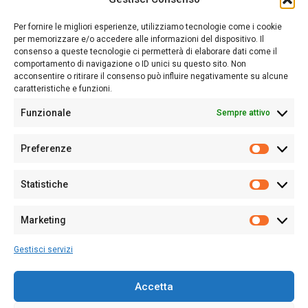
Sardegna Ieri-Oggi-Domani nasce per informare “liberamente” i
lettori su quanto accade in Sardegna, con un occhio rivolto al
Per fornire le migliori esperienze, utilizziamo tecnologie come i cookie
nostro passato e, soprattutto, al nostro futuro
per memorizzare e/o accedere alle informazioni del dispositivo. Il
consenso a queste tecnologie ci permetterà di elaborare dati come il
Follow Us
comportamento di navigazione o ID unici su questo sito. Non
acconsentire o ritirare il consenso può influire negativamente su alcune
caratteristiche e funzioni.
Funzionale
Sempre attivo
Editore:
Giampaolo Cirronis Ditta individuale
Preferenze
Sede:
Via Cristoforo Colombo 09013 Carbonia
Prefere
Direttore responsabile:
Giampaolo Cirronis
Partita IVA
02270380922
Statistiche
Statistic
N° di iscrizione al ROC:
9294
N° di iscrizione al Registro Stampa Tribunale di Cagliari:
N°
Marketing
128/2020 del 10/02/2020
Marketi
Tel.
+39 391 1265423
Gestisci servizi
Per la Pubblicità:
+39 328 6132020
Accetta