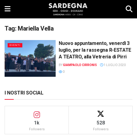
Tag:
Mariella Vella
Nuovo appuntamento, venerdì 3
EVENTI
luglio, per la rassegna R-ESTATE
A TEATRO, alla Vetreria di Pirri
BY
GIAMPAOLO CIRRONIS
1 LUGLIO 2020
0
I NOSTRI SOCIAL
1k
528
Followers
Followers