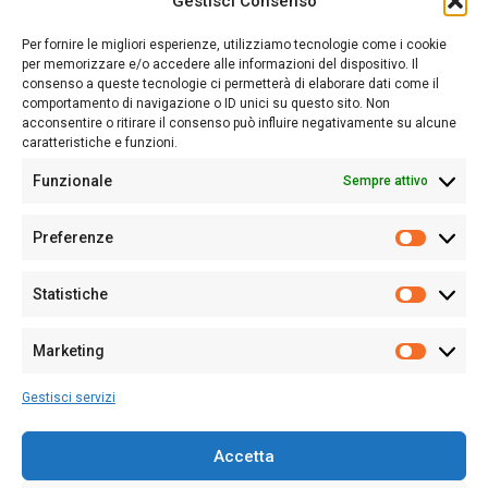
Gestisci Consenso
Sardegna Ieri-Oggi-Domani nasce per informare “liberamente” i
lettori su quanto accade in Sardegna, con un occhio rivolto al
Per fornire le migliori esperienze, utilizziamo tecnologie come i cookie
nostro passato e, soprattutto, al nostro futuro
per memorizzare e/o accedere alle informazioni del dispositivo. Il
consenso a queste tecnologie ci permetterà di elaborare dati come il
Follow Us
comportamento di navigazione o ID unici su questo sito. Non
acconsentire o ritirare il consenso può influire negativamente su alcune
caratteristiche e funzioni.
Funzionale
Sempre attivo
Editore:
Giampaolo Cirronis Ditta individuale
Preferenze
Sede:
Via Cristoforo Colombo 09013 Carbonia
Prefere
Direttore responsabile:
Giampaolo Cirronis
Partita IVA
02270380922
Statistiche
Statistic
N° di iscrizione al ROC:
9294
N° di iscrizione al Registro Stampa Tribunale di Cagliari:
N°
Marketing
128/2020 del 10/02/2020
Marketi
Tel.
+39 391 1265423
Gestisci servizi
Per la Pubblicità:
+39 328 6132020
Accetta