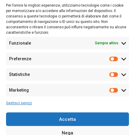
lettori su quanto accade in Sardegna, con un occhio rivolto al
Per fornire le migliori esperienze, utilizziamo tecnologie come i cookie
nostro passato e, soprattutto, al nostro futuro
per memorizzare e/o accedere alle informazioni del dispositivo. Il
consenso a queste tecnologie ci permetterà di elaborare dati come il
Follow Us
comportamento di navigazione o ID unici su questo sito. Non
acconsentire o ritirare il consenso può influire negativamente su alcune
caratteristiche e funzioni.
Funzionale
Sempre attivo
Editore:
Giampaolo Cirronis Ditta individuale
Preferenze
Sede:
Via Cristoforo Colombo 09013 Carbonia
Prefere
Direttore responsabile:
Giampaolo Cirronis
Partita IVA
02270380922
Statistiche
Statistic
N° di iscrizione al ROC:
9294
N° di iscrizione al Registro Stampa Tribunale di Cagliari:
N°
Marketing
128/2020 del 10/02/2020
Marketi
Tel.
+39 391 1265423
Gestisci servizi
Per la Pubblicità:
+39 328 6132020
Accetta
Nega