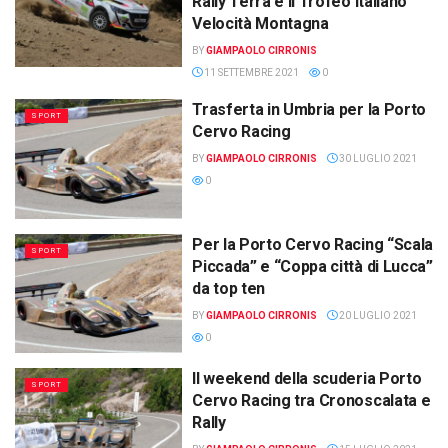
Rally Terra e il Trofeo Italiano
Velocità Montagna
BY
GIAMPAOLO CIRRONIS
11 SETTEMBRE 2021
0
Trasferta in Umbria per la Porto
SPORT
Cervo Racing
BY
GIAMPAOLO CIRRONIS
30 LUGLIO 2021
0
Per la Porto Cervo Racing “Scala
SPORT
Piccada” e “Coppa città di Lucca”
da top ten
BY
GIAMPAOLO CIRRONIS
20 LUGLIO 2021
0
Il weekend della scuderia Porto
SPORT
Cervo Racing tra Cronoscalata e
Rally