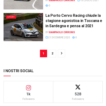
BY
GIAMPAOLO CIRRONIS
15 LUGLIO 2021
0
La Porto Cervo Racing chiude la
SPORT
stagione agonistica in Toscana e
in Sardegna e pensa al 2021
BY
GIAMPAOLO CIRRONIS
21 DICEMBRE 2020
0
1
2
I NOSTRI SOCIAL
1k
528
Followers
Followers