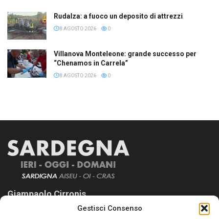
Rudalza: a fuoco un deposito di attrezzi
8 AGOSTO 2026
0
Villanova Monteleone: grande successo per
“Chenamos in Carrela”
8 AGOSTO 2026
0
Giampaolo Cirronis
Gestisci Consenso
Sardegna Ieri-Oggi-Domani nasce per informare “liberamente” i