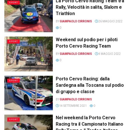
La Porto Cervo Racing Team tra
SPORT
Rally, Velocità in salita, Slalom e
Triathlon
BY
GIAMPAOLO CIRRONIS
26 MAGGIO 2022
0
Weekend sul podio per i piloti
SPORT
Porto Cervo Racing Team
BY
GIAMPAOLO CIRRONIS
4 MAGGIO 2022
0
Porto Cervo Racing: dalla
SPORT
Sardegna alla Toscana sul podio
di gruppo e classe
BY
GIAMPAOLO CIRRONIS
14 SETTEMBRE 2021
0
Nel weekend la Porto Cervo
SPORT
Racing tra il Campionato Italiano