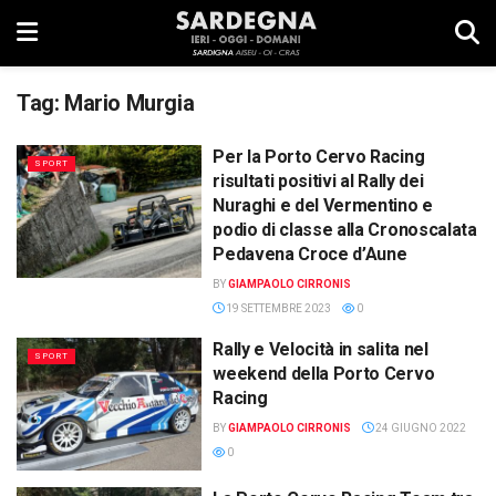
Tag:
Mario Murgia
Per la Porto Cervo Racing
SPORT
risultati positivi al Rally dei
Nuraghi e del Vermentino e
podio di classe alla Cronoscalata
Pedavena Croce d’Aune
BY
GIAMPAOLO CIRRONIS
19 SETTEMBRE 2023
0
Rally e Velocità in salita nel
SPORT
weekend della Porto Cervo
Racing
BY
GIAMPAOLO CIRRONIS
24 GIUGNO 2022
0