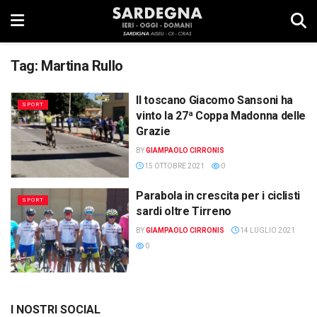
Tag:
Martina Rullo
Il toscano Giacomo Sansoni ha
SPORT
vinto la 27ª Coppa Madonna delle
Grazie
BY
GIAMPAOLO CIRRONIS
15 OTTOBRE 2021
0
Parabola in crescita per i ciclisti
SPORT
sardi oltre Tirreno
BY
GIAMPAOLO CIRRONIS
14 LUGLIO 2021
0
I NOSTRI SOCIAL