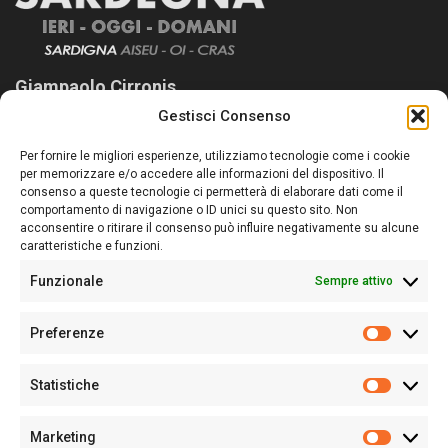
Giampaolo Cirronis
Gestisci Consenso
Sardegna Ieri-Oggi-Domani nasce per informare “liberamente” i
lettori su quanto accade in Sardegna, con un occhio rivolto al
Per fornire le migliori esperienze, utilizziamo tecnologie come i cookie
nostro passato e, soprattutto, al nostro futuro
per memorizzare e/o accedere alle informazioni del dispositivo. Il
consenso a queste tecnologie ci permetterà di elaborare dati come il
Follow Us
comportamento di navigazione o ID unici su questo sito. Non
acconsentire o ritirare il consenso può influire negativamente su alcune
caratteristiche e funzioni.
Funzionale
Sempre attivo
Editore:
Giampaolo Cirronis Ditta individuale
Preferenze
Sede:
Via Cristoforo Colombo 09013 Carbonia
Prefere
Direttore responsabile:
Giampaolo Cirronis
Partita IVA
02270380922
Statistiche
Statistic
N° di iscrizione al ROC:
9294
N° di iscrizione al Registro Stampa Tribunale di Cagliari:
N°
Marketing
128/2020 del 10/02/2020
Marketi