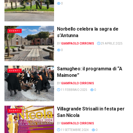
0
Norbello celebra la sagra de
EVENTI
s’Antunna
BY
GIAMPAOLO CIRRONIS
29 APRILE 2025
0
Samugheo: il programma di “A
EVENTI
Maimone”
BY
GIAMPAOLO CIRRONIS
11 FEBBRAIO 2025
0
Villagrande Strisaili in festa per
EVENTI
San Nicola
BY
GIAMPAOLO CIRRONIS
11 SETTEMBRE 2024
0