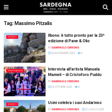
Tag:
Massimo Pitzalis
Ilbono: è tutto pronto per la 23ª
EVENTI
edizione di Pane & Olio
BY
GIAMPAOLO CIRRONIS
26 NOVEMBRE 2025
0
Intervista all’artista Manuela
SPETTACOLO
Mameli – di Cristoforo Puddu
BY
GIAMPAOLO CIRRONIS
26 OTTOBRE 2025
0
Usini celebra i suoi Andarinos
EVENTI
BY
GIAMPAOLO CIRRONIS
22 LUGLIO 2025