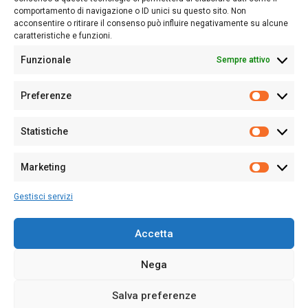
Follow Us
comportamento di navigazione o ID unici su questo sito. Non
acconsentire o ritirare il consenso può influire negativamente su alcune
caratteristiche e funzioni.
Funzionale
Sempre attivo
Editore:
Giampaolo Cirronis Ditta individuale
Preferenze
Sede:
Via Cristoforo Colombo 09013 Carbonia
Prefere
Direttore responsabile:
Giampaolo Cirronis
Partita IVA
02270380922
Statistiche
Statistic
N° di iscrizione al ROC:
9294
N° di iscrizione al Registro Stampa Tribunale di Cagliari:
N°
Marketing
128/2020 del 10/02/2020
Marketi
Tel.
+39 391 1265423
Gestisci servizi
Per la Pubblicità:
+39 328 6132020
Accetta
Nega
Cookie Policy
Privacy Policy
Contatti
Salva preferenze
© 2020-2026
Sardegna Ieri-Oggi-Domani
- Tutti i diritti sono riservati -