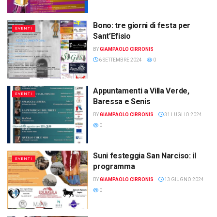
Bono: tre giorni di festa per
EVENTI
Sant’Efisio
BY
GIAMPAOLO CIRRONIS
6 SETTEMBRE 2024
0
Appuntamenti a Villa Verde,
EVENTI
Baressa e Senis
BY
GIAMPAOLO CIRRONIS
31 LUGLIO 2024
0
Suni festeggia San Narciso: il
EVENTI
programma
BY
GIAMPAOLO CIRRONIS
13 GIUGNO 2024
0