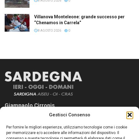
8 AGOSTO 2026
0
Villanova Monteleone: grande successo per
“Chenamos in Carrela”
8 AGOSTO 2026
0
Giampaolo Cirronis
Gestisci Consenso
Sardegna Ieri-Oggi-Domani nasce per informare “liberamente” i
lettori su quanto accade in Sardegna, con un occhio rivolto al
Per fornire le migliori esperienze, utilizziamo tecnologie come i cookie
nostro passato e, soprattutto, al nostro futuro
per memorizzare e/o accedere alle informazioni del dispositivo. Il
consenso a queste tecnologie ci permetterà di elaborare dati come il