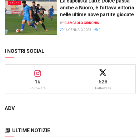
La capolista Latte Dolce passa
SPORT
anche a Nuoro, è l’ottava vittoria
nelle ultime nove partite giocate
BY
GIAMPAOLO CIRRONIS
16 GENNAIO 2023
0
I NOSTRI SOCIAL
1k
528
Followers
Followers
ADV
ULTIME NOTIZIE