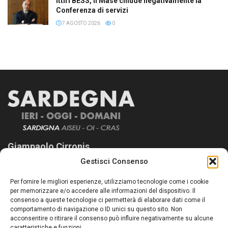
Ittiri BESS, il Mase chiude negativamente la
Conferenza di servizi
7 AGOSTO 2026
0
Giampaolo Cirronis
Gestisci Consenso
Sardegna Ieri-Oggi-Domani nasce per informare “liberamente” i
lettori su quanto accade in Sardegna, con un occhio rivolto al
Per fornire le migliori esperienze, utilizziamo tecnologie come i cookie
nostro passato e, soprattutto, al nostro futuro
per memorizzare e/o accedere alle informazioni del dispositivo. Il
consenso a queste tecnologie ci permetterà di elaborare dati come il
Follow Us
comportamento di navigazione o ID unici su questo sito. Non
acconsentire o ritirare il consenso può influire negativamente su alcune
caratteristiche e funzioni.