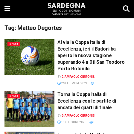
Tag:
Matteo Degortes
Al via la Coppa Italia di
SPORT
Eccellenza, ieri il Budoni ha
aperto la nuova stagione
superando 4 a 0 il San Teodoro
Porto Rotondo
BY
GIAMPAOLO CIRRONIS
2 SETTEMBRE 2024
0
Torna la Coppa Italia di
SPORT
Eccellenza con le partite di
andata dei quarti di finale
BY
GIAMPAOLO CIRRONIS
11 OTTOBRE 2023
0