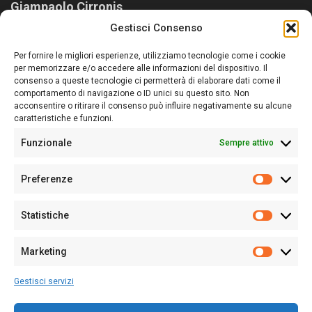
Giampaolo Cirronis
Gestisci Consenso
Sardegna Ieri-Oggi-Domani nasce per informare “liberamente” i
lettori su quanto accade in Sardegna, con un occhio rivolto al
Per fornire le migliori esperienze, utilizziamo tecnologie come i cookie
nostro passato e, soprattutto, al nostro futuro
per memorizzare e/o accedere alle informazioni del dispositivo. Il
consenso a queste tecnologie ci permetterà di elaborare dati come il
Follow Us
comportamento di navigazione o ID unici su questo sito. Non
acconsentire o ritirare il consenso può influire negativamente su alcune
caratteristiche e funzioni.
Funzionale
Sempre attivo
Editore:
Giampaolo Cirronis Ditta individuale
Preferenze
Sede:
Via Cristoforo Colombo 09013 Carbonia
Prefere
Direttore responsabile:
Giampaolo Cirronis
Partita IVA
02270380922
Statistiche
Statistic
N° di iscrizione al ROC:
9294
N° di iscrizione al Registro Stampa Tribunale di Cagliari:
N°
Marketing
128/2020 del 10/02/2020
Marketi
Tel.
+39 391 1265423
Gestisci servizi
Per la Pubblicità:
+39 328 6132020