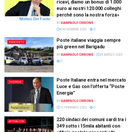
ricavi, diamo un bonus di 1.000
euro ai nostri 120.000 colleghi
perché sono la nostra forza»
BY
GIAMPAOLO CIRRONIS
8 NOVEMBRE 2023
0
Poste italiane viaggia sempre
AMBIENTE
più green nel Barigadu
BY
GIAMPAOLO CIRRONIS
24 MARZO 2023
0
Poste Italiane entra nel mercato
ENERGIA
Luce e Gas con l’offerta “Poste
Energia”
BY
GIAMPAOLO CIRRONIS
15 FEBBRAIO 2023
0
220 sindaci dei comuni sardi tra i
ATTUALITÀ
349 sotto i 15mila abitanti con