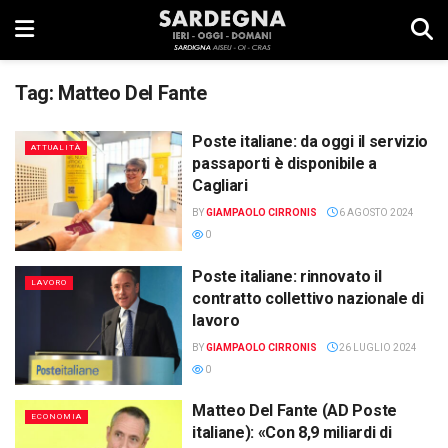
Tag:
Matteo Del Fante
Poste italiane: da oggi il servizio
ATTUALITÀ
passaporti è disponibile a
Cagliari
BY
GIAMPAOLO CIRRONIS
6 AGOSTO 2024
0
Poste italiane: rinnovato il
LAVORO
contratto collettivo nazionale di
lavoro
BY
GIAMPAOLO CIRRONIS
26 LUGLIO 2024
0
Matteo Del Fante (AD Poste
ECONOMIA
italiane): «Con 8,9 miliardi di