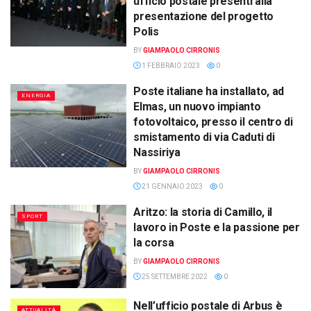
ufficio postale presenti alla
presentazione del progetto
Polis
BY
GIAMPAOLO CIRRONIS
1 FEBBRAIO 2023
0
Poste italiane ha installato, ad
ENERGIA
Elmas, un nuovo impianto
fotovoltaico, presso il centro di
smistamento di via Caduti di
Nassiriya
BY
GIAMPAOLO CIRRONIS
21 GENNAIO 2023
0
Aritzo: la storia di Camillo, il
SPORT
lavoro in Poste e la passione per
la corsa
BY
GIAMPAOLO CIRRONIS
25 SETTEMBRE 2022
0
Nell’ufficio postale di Arbus è
ATTUALITÀ