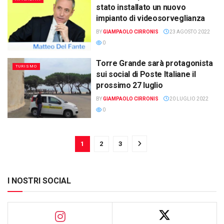
stato installato un nuovo
impianto di videosorveglianza
BY
GIAMPAOLO CIRRONIS
23 AGOSTO 2022
0
Torre Grande sarà protagonista
TURISMO
sui social di Poste Italiane il
prossimo 27 luglio
BY
GIAMPAOLO CIRRONIS
20 LUGLIO 2022
0
1
2
3
I NOSTRI SOCIAL