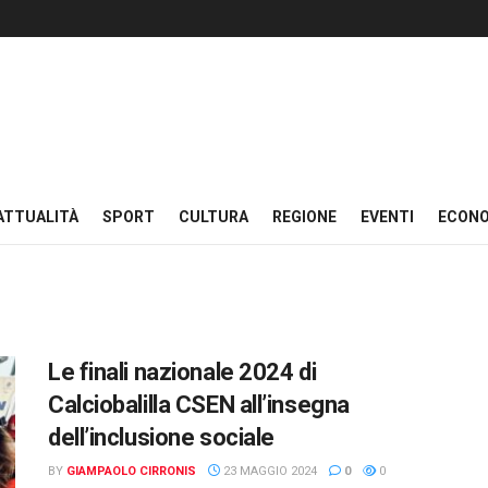
ATTUALITÀ
SPORT
CULTURA
REGIONE
EVENTI
ECON
Le finali nazionale 2024 di
Calciobalilla CSEN all’insegna
dell’inclusione sociale
BY
GIAMPAOLO CIRRONIS
23 MAGGIO 2024
0
0