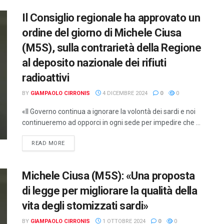
Il Consiglio regionale ha approvato un
ordine del giorno di Michele Ciusa
(M5S), sulla contrarietà della Regione
al deposito nazionale dei rifiuti
radioattivi
BY
GIAMPAOLO CIRRONIS
4 DICEMBRE 2024
0
0
«Il Governo continua a ignorare la volontà dei sardi e noi
continueremo ad opporci in ogni sede per impedire che ...
DETAILS
READ MORE
Michele Ciusa (M5S): «Una proposta
di legge per migliorare la qualità della
vita degli stomizzati sardi»
BY
GIAMPAOLO CIRRONIS
1 OTTOBRE 2024
0
0