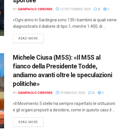
sportive
BY
GIAMPAOLO CIRRONIS
12 SETTEMBRE 2025
0
0
«Ogni anno in Sardegna sono 130 i bambini ai quali viene
diagnosticato il diabete di tipo 1, mentre 1.400, di ...
DETAILS
READ MORE
Michele Ciusa (M5S): «Il M5S al
fianco della Presidente Todde,
andiamo avanti oltre le speculazioni
politiche»
BY
GIAMPAOLO CIRRONIS
29 MAGGIO 2025
0
0
«Il Movimento 5 stelle ha sempre rispettato le istituzioni
e gli organi preposti a decidere, come in questo caso il ...
DETAILS
READ MORE