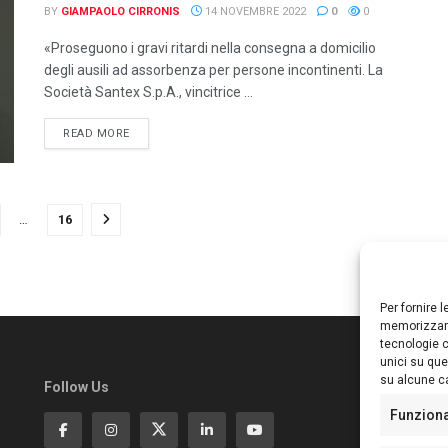
BY
GIAMPAOLO CIRRONIS
14 NOVEMBRE 2022
0
0
«Proseguono i gravi ritardi nella consegna a domicilio
degli ausili ad assorbenza per persone incontinenti. La
Società Santex S.p.A., vincitrice ...
DETAILS
READ MORE
…
16
Per fornire 
memorizzare
tecnologie c
unici su que
su alcune ca
Follow Us
Ed
S
Funzion
Di