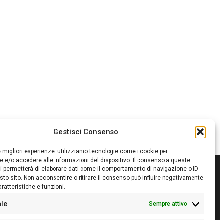
Gestisci Consenso
le migliori esperienze, utilizziamo tecnologie come i cookie per
 e/o accedere alle informazioni del dispositivo. Il consenso a queste
i permetterà di elaborare dati come il comportamento di navigazione o ID
sto sito. Non acconsentire o ritirare il consenso può influire negativamente
ratteristiche e funzioni.
itore:
Giampaolo Cirronis Ditta individuale
ede:
Via Cristoforo Colombo 09013 Carbonia
ale
Sempre attivo
rettore responsabile:
Giampaolo Cirronis