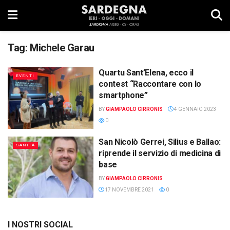
Tag:
Michele Garau
Quartu Sant’Elena, ecco il
EVENTI
contest “Raccontare con lo
smartphone”
BY
GIAMPAOLO CIRRONIS
4 GENNAIO 2023
0
San Nicolò Gerrei, Silius e Ballao:
SANITÀ
riprende il servizio di medicina di
base
BY
GIAMPAOLO CIRRONIS
17 NOVEMBRE 2021
0
I NOSTRI SOCIAL