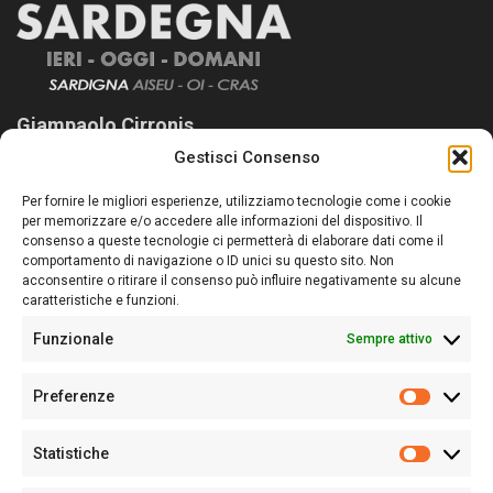
Giampaolo Cirronis
Gestisci Consenso
Sardegna Ieri-Oggi-Domani nasce per informare “liberamente” i
lettori su quanto accade in Sardegna, con un occhio rivolto al
Per fornire le migliori esperienze, utilizziamo tecnologie come i cookie
nostro passato e, soprattutto, al nostro futuro
per memorizzare e/o accedere alle informazioni del dispositivo. Il
consenso a queste tecnologie ci permetterà di elaborare dati come il
Follow Us
comportamento di navigazione o ID unici su questo sito. Non
acconsentire o ritirare il consenso può influire negativamente su alcune
caratteristiche e funzioni.
Funzionale
Sempre attivo
Editore:
Giampaolo Cirronis Ditta individuale
Preferenze
Sede:
Via Cristoforo Colombo 09013 Carbonia
Prefere
Direttore responsabile:
Giampaolo Cirronis
Partita IVA
02270380922
Statistiche
Statistic
N° di iscrizione al ROC:
9294