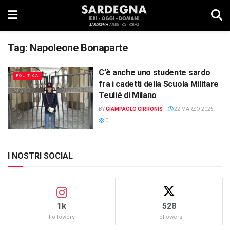
Tag:
Napoleone Bonaparte
C’è anche uno studente sardo
POLITICA
fra i cadetti della Scuola Militare
Teulié di Milano
BY
GIAMPAOLO CIRRONIS
22 MARZO 2025
0
I NOSTRI SOCIAL
1k
528
Followers
Followers