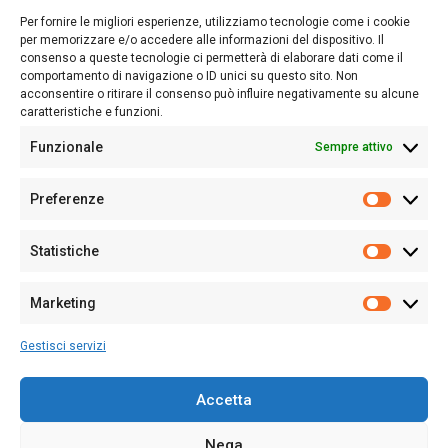
lettori su quanto accade in Sardegna, con un occhio rivolto al
Per fornire le migliori esperienze, utilizziamo tecnologie come i cookie
nostro passato e, soprattutto, al nostro futuro
per memorizzare e/o accedere alle informazioni del dispositivo. Il
consenso a queste tecnologie ci permetterà di elaborare dati come il
Follow Us
comportamento di navigazione o ID unici su questo sito. Non
acconsentire o ritirare il consenso può influire negativamente su alcune
caratteristiche e funzioni.
Funzionale
Sempre attivo
Editore:
Giampaolo Cirronis Ditta individuale
Preferenze
Sede:
Via Cristoforo Colombo 09013 Carbonia
Prefere
Direttore responsabile:
Giampaolo Cirronis
Partita IVA
02270380922
Statistiche
Statistic
N° di iscrizione al ROC:
9294
N° di iscrizione al Registro Stampa Tribunale di Cagliari:
N°
Marketing
128/2020 del 10/02/2020
Marketi
Tel.
+39 391 1265423
Gestisci servizi
Per la Pubblicità:
+39 328 6132020
Accetta
Nega