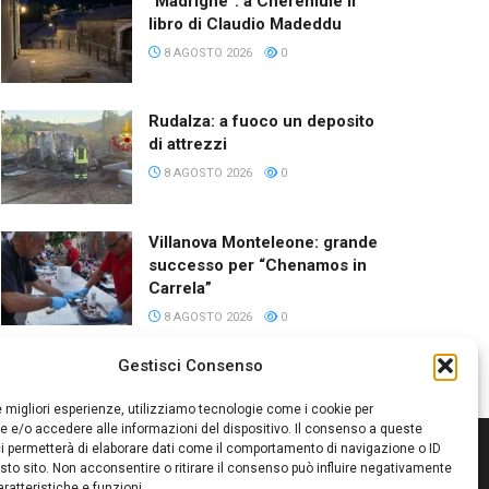
“Madrighe”: a Cheremule il
libro di Claudio Madeddu
8 AGOSTO 2026
0
Rudalza: a fuoco un deposito
di attrezzi
8 AGOSTO 2026
0
Villanova Monteleone: grande
successo per “Chenamos in
Carrela”
8 AGOSTO 2026
0
Gestisci Consenso
le migliori esperienze, utilizziamo tecnologie come i cookie per
 e/o accedere alle informazioni del dispositivo. Il consenso a queste
i permetterà di elaborare dati come il comportamento di navigazione o ID
sto sito. Non acconsentire o ritirare il consenso può influire negativamente
ratteristiche e funzioni.