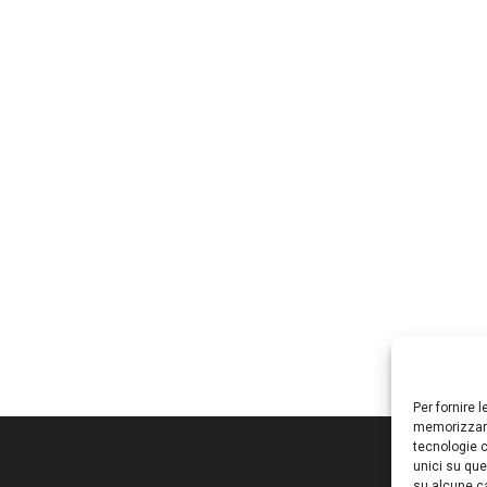
Per fornire 
memorizzare
tecnologie c
unici su que
su alcune ca