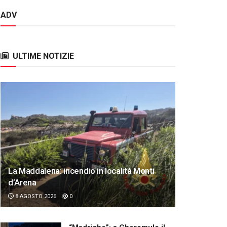
ADV
ULTIME NOTIZIE
La Maddalena: incendio in località Monti
d’Arena
8 AGOSTO 2026
0