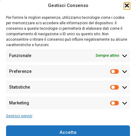
Gestisci Consenso
Sardegna Ieri-Oggi-Domani nasce per informare “liberamente” i
lettori su quanto accade in Sardegna, con un occhio rivolto al
Per fornire le migliori esperienze, utilizziamo tecnologie come i cookie
nostro passato e, soprattutto, al nostro futuro
per memorizzare e/o accedere alle informazioni del dispositivo. Il
consenso a queste tecnologie ci permetterà di elaborare dati come il
Follow Us
comportamento di navigazione o ID unici su questo sito. Non
acconsentire o ritirare il consenso può influire negativamente su alcune
caratteristiche e funzioni.
Funzionale
Sempre attivo
Editore:
Giampaolo Cirronis Ditta individuale
Preferenze
Sede:
Via Cristoforo Colombo 09013 Carbonia
Prefere
Direttore responsabile:
Giampaolo Cirronis
Partita IVA
02270380922
Statistiche
Statistic
N° di iscrizione al ROC:
9294
N° di iscrizione al Registro Stampa Tribunale di Cagliari:
N°
Marketing
128/2020 del 10/02/2020
Marketi
Tel.
+39 391 1265423
Gestisci servizi
Per la Pubblicità:
+39 328 6132020
Accetta