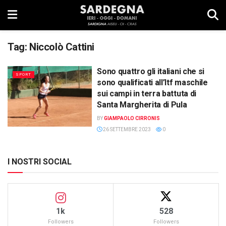
Tag:
Niccolò Cattini
Sono quattro gli italiani che si
SPORT
sono qualificati all’Itf maschile
sui campi in terra battuta di
Santa Margherita di Pula
BY
GIAMPAOLO CIRRONIS
26 SETTEMBRE 2023
0
I NOSTRI SOCIAL
1k
528
Followers
Followers