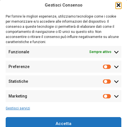
Gestisci Consenso
Sardegna Ieri-Oggi-Domani nasce per informare “liberamente” i
lettori su quanto accade in Sardegna, con un occhio rivolto al
Per fornire le migliori esperienze, utilizziamo tecnologie come i cookie
nostro passato e, soprattutto, al nostro futuro
per memorizzare e/o accedere alle informazioni del dispositivo. Il
consenso a queste tecnologie ci permetterà di elaborare dati come il
Follow Us
comportamento di navigazione o ID unici su questo sito. Non
acconsentire o ritirare il consenso può influire negativamente su alcune
caratteristiche e funzioni.
Funzionale
Sempre attivo
Editore:
Giampaolo Cirronis Ditta individuale
Preferenze
Sede:
Via Cristoforo Colombo 09013 Carbonia
Prefere
Direttore responsabile:
Giampaolo Cirronis
Partita IVA
02270380922
Statistiche
Statistic
N° di iscrizione al ROC:
9294
N° di iscrizione al Registro Stampa Tribunale di Cagliari:
N°
Marketing
128/2020 del 10/02/2020
Marketi
Tel.
+39 391 1265423
Gestisci servizi
Per la Pubblicità:
+39 328 6132020
Accetta