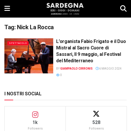
Tag:
Nick La Rocca
L’organista Fabio Frigato e il Duo
SPETTACOLO
Mistral al Sacro Cuore di
Sassari, Il 9 maggio, al Festival
del Mediterraneo
BY
GIAMPAOLO CIRRONIS
6 MAGGIO 2024
0
I NOSTRI SOCIAL
1k
528
Followers
Followers