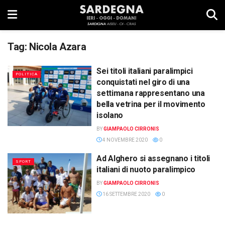
Tag:
Nicola Azara
Sei titoli italiani paralimpici
POLITICA
conquistati nel giro di una
settimana rappresentano una
bella vetrina per il movimento
isolano
BY
GIAMPAOLO CIRRONIS
4 NOVEMBRE 2020
0
Ad Alghero si assegnano i titoli
SPORT
italiani di nuoto paralimpico
BY
GIAMPAOLO CIRRONIS
16 SETTEMBRE 2020
0