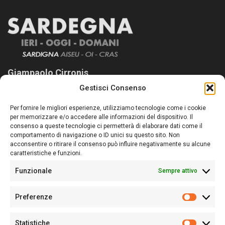
Giampaolo Cirronis
Gestisci Consenso
Sardegna Ieri-Oggi-Domani nasce per informare “liberamente” i
lettori su quanto accade in Sardegna, con un occhio rivolto al
Per fornire le migliori esperienze, utilizziamo tecnologie come i cookie
nostro passato e, soprattutto, al nostro futuro
per memorizzare e/o accedere alle informazioni del dispositivo. Il
consenso a queste tecnologie ci permetterà di elaborare dati come il
Follow Us
comportamento di navigazione o ID unici su questo sito. Non
acconsentire o ritirare il consenso può influire negativamente su alcune
caratteristiche e funzioni.
Funzionale
Sempre attivo
Editore:
Giampaolo Cirronis Ditta individuale
Preferenze
Sede:
Via Cristoforo Colombo 09013 Carbonia
Prefere
Direttore responsabile:
Giampaolo Cirronis
Partita IVA
02270380922
Statistiche