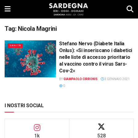
Tag:
Nicola Magrini
Stefano Nervo (Diabete Italia
SANITÀ
Onlus): «Si inseriscano i diabetici
nelle liste di accesso prioritario
al vaccino contro il virus Sars-
Cov-2»
BY
GIAMPAOLO CIRRONIS
3 GENNAIO 2021
0
I NOSTRI SOCIAL
1k
528