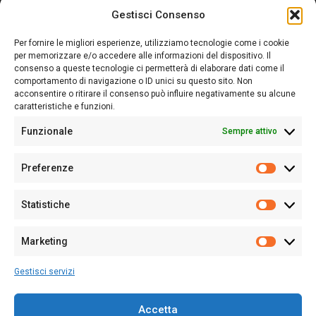
Gestisci Consenso
Sardegna Ieri-Oggi-Domani nasce per informare “liberamente” i
lettori su quanto accade in Sardegna, con un occhio rivolto al
Per fornire le migliori esperienze, utilizziamo tecnologie come i cookie
nostro passato e, soprattutto, al nostro futuro
per memorizzare e/o accedere alle informazioni del dispositivo. Il
consenso a queste tecnologie ci permetterà di elaborare dati come il
Follow Us
comportamento di navigazione o ID unici su questo sito. Non
acconsentire o ritirare il consenso può influire negativamente su alcune
caratteristiche e funzioni.
Funzionale
Sempre attivo
Editore:
Giampaolo Cirronis Ditta individuale
Preferenze
Sede:
Via Cristoforo Colombo 09013 Carbonia
Prefere
Direttore responsabile:
Giampaolo Cirronis
Partita IVA
02270380922
Statistiche
Statistic
N° di iscrizione al ROC:
9294
N° di iscrizione al Registro Stampa Tribunale di Cagliari:
N°
Marketing
128/2020 del 10/02/2020
Marketi
Tel.
+39 391 1265423
Gestisci servizi
Per la Pubblicità:
+39 328 6132020
Accetta