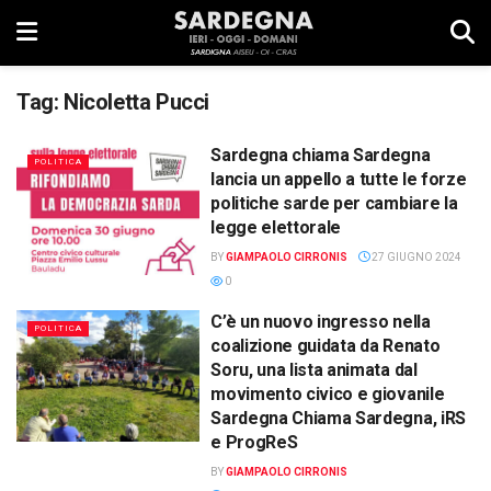
Tag:
Nicoletta Pucci
Sardegna chiama Sardegna
POLITICA
lancia un appello a tutte le forze
politiche sarde per cambiare la
legge elettorale
BY
GIAMPAOLO CIRRONIS
27 GIUGNO 2024
0
C’è un nuovo ingresso nella
POLITICA
coalizione guidata da Renato
Soru, una lista animata dal
movimento civico e giovanile
Sardegna Chiama Sardegna, iRS
e ProgReS
BY
GIAMPAOLO CIRRONIS