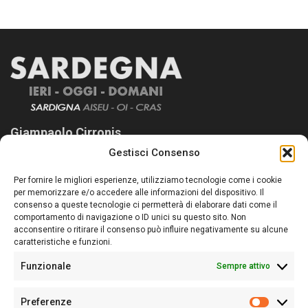
Giampaolo Cirronis
Gestisci Consenso
Sardegna Ieri-Oggi-Domani nasce per informare “liberamente” i
lettori su quanto accade in Sardegna, con un occhio rivolto al
Per fornire le migliori esperienze, utilizziamo tecnologie come i cookie
nostro passato e, soprattutto, al nostro futuro
per memorizzare e/o accedere alle informazioni del dispositivo. Il
consenso a queste tecnologie ci permetterà di elaborare dati come il
Follow Us
comportamento di navigazione o ID unici su questo sito. Non
acconsentire o ritirare il consenso può influire negativamente su alcune
caratteristiche e funzioni.
Funzionale
Sempre attivo
Editore:
Giampaolo Cirronis Ditta individuale
Preferenze
Sede:
Via Cristoforo Colombo 09013 Carbonia