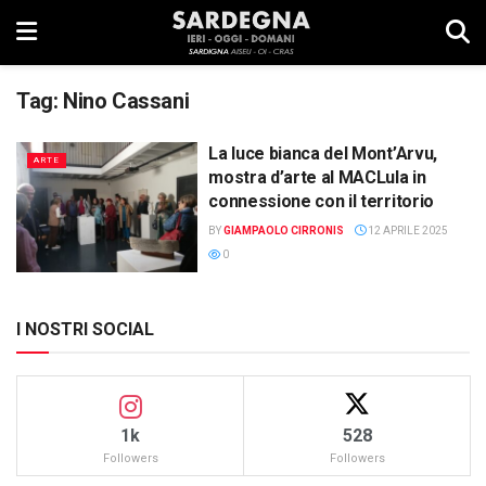
Tag:
Nino Cassani
La luce bianca del Mont’Arvu,
ARTE
mostra d’arte al MACLula in
connessione con il territorio
BY
GIAMPAOLO CIRRONIS
12 APRILE 2025
0
I NOSTRI SOCIAL
1k
528
Followers
Followers