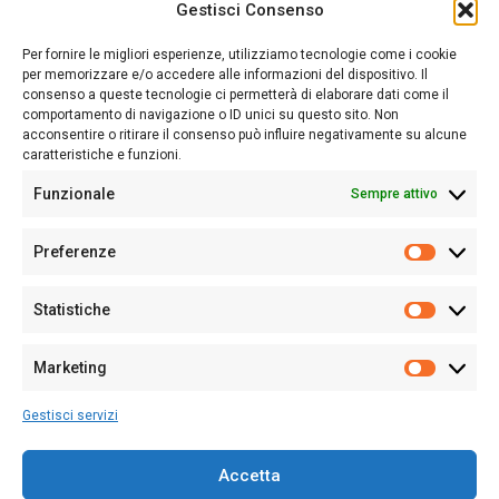
Gestisci Consenso
Sardegna Ieri-Oggi-Domani nasce per informare “liberamente” i
lettori su quanto accade in Sardegna, con un occhio rivolto al
Per fornire le migliori esperienze, utilizziamo tecnologie come i cookie
nostro passato e, soprattutto, al nostro futuro
per memorizzare e/o accedere alle informazioni del dispositivo. Il
consenso a queste tecnologie ci permetterà di elaborare dati come il
Follow Us
comportamento di navigazione o ID unici su questo sito. Non
acconsentire o ritirare il consenso può influire negativamente su alcune
caratteristiche e funzioni.
Funzionale
Sempre attivo
Editore:
Giampaolo Cirronis Ditta individuale
Preferenze
Sede:
Via Cristoforo Colombo 09013 Carbonia
Prefere
Direttore responsabile:
Giampaolo Cirronis
Partita IVA
02270380922
Statistiche
Statistic
N° di iscrizione al ROC:
9294
N° di iscrizione al Registro Stampa Tribunale di Cagliari:
N°
Marketing
128/2020 del 10/02/2020
Marketi
Tel.
+39 391 1265423
Gestisci servizi
Per la Pubblicità:
+39 328 6132020
Accetta