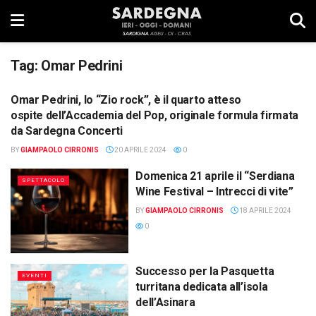
Tag:
Omar Pedrini
Omar Pedrini, lo “Zio rock”, è il quarto atteso
SPETTACOLO
ospite dell’Accademia del Pop, originale formula firmata
da Sardegna Concerti
BY
GIAMPAOLO CIRRONIS
20 APRILE 2024
0
Domenica 21 aprile il “Serdiana
SPETTACOLO
Wine Festival – Intrecci di vite”
BY
GIAMPAOLO CIRRONIS
18 APRILE 2024
0
Successo per la Pasquetta
EVENTI
turritana dedicata all’isola
dell’Asinara