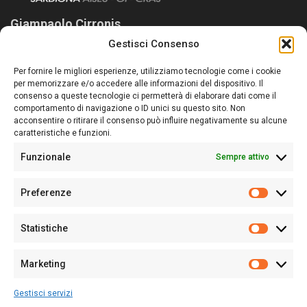
Giampaolo Cirronis
Gestisci Consenso
Sardegna Ieri-Oggi-Domani nasce per informare “liberamente” i
lettori su quanto accade in Sardegna, con un occhio rivolto al
Per fornire le migliori esperienze, utilizziamo tecnologie come i cookie
nostro passato e, soprattutto, al nostro futuro
per memorizzare e/o accedere alle informazioni del dispositivo. Il
consenso a queste tecnologie ci permetterà di elaborare dati come il
Follow Us
comportamento di navigazione o ID unici su questo sito. Non
acconsentire o ritirare il consenso può influire negativamente su alcune
caratteristiche e funzioni.
Funzionale
Sempre attivo
Editore:
Giampaolo Cirronis Ditta individuale
Preferenze
Sede:
Via Cristoforo Colombo 09013 Carbonia
Prefere
Direttore responsabile:
Giampaolo Cirronis
Partita IVA
02270380922
Statistiche
Statistic
N° di iscrizione al ROC:
9294
N° di iscrizione al Registro Stampa Tribunale di Cagliari:
N°
Marketing
128/2020 del 10/02/2020
Marketi
Tel.
+39 391 1265423
Gestisci servizi
Per la Pubblicità:
+39 328 6132020