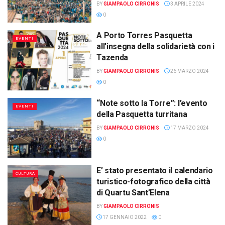
BY
GIAMPAOLO CIRRONIS
3 APRILE 2024
0
A Porto Torres Pasquetta
EVENTI
all’insegna della solidarietà con i
Tazenda
BY
GIAMPAOLO CIRRONIS
26 MARZO 2024
0
“Note sotto la Torre”: l’evento
EVENTI
della Pasquetta turritana
BY
GIAMPAOLO CIRRONIS
17 MARZO 2024
0
E’ stato presentato il calendario
CULTURA
turistico-fotografico della città
di Quartu Sant’Elena
BY
GIAMPAOLO CIRRONIS
17 GENNAIO 2022
0