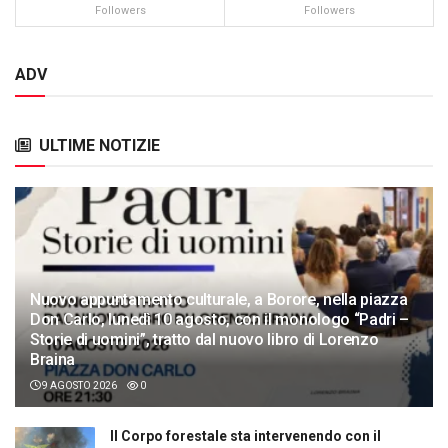
Followers
Followers
ADV
ULTIME NOTIZIE
Nuovo appuntamento culturale, a Borore, nella piazza
Don Carlo, lunedì 10 agosto, con il monologo “Padri –
Storie di uomini”, tratto dal nuovo libro di Lorenzo
Braina
9 AGOSTO 2026
0
Il Corpo forestale sta intervenendo con il