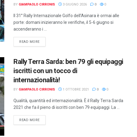
BY
GIAMPAOLO CIRRONIS
3 GIUGNO 2026
0
0
Il 31° Rally Internazionale Golfo dell’Asinara è ormai alle
porte: domani inizieranno le verifiche, il 5-6 giugno si
accenderanno i ...
DETAILS
READ MORE
Rally Terra Sarda: ben 79 gli equipaggi
iscritti con un tocco di
internazionalità!
BY
GIAMPAOLO CIRRONIS
1 OTTOBRE 2021
0
0
Qualità, quantità ed internazionalità. È il Rally Terra Sarda
2021 che fa il pieno di iscritti con ben 79 equipaggi. La ...
DETAILS
READ MORE