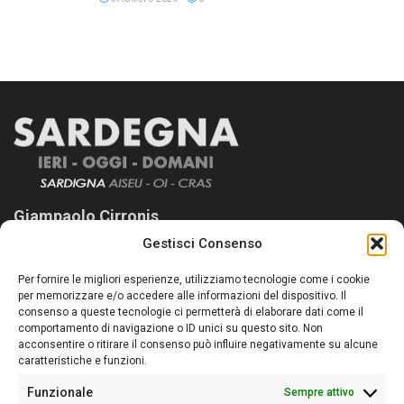
Giampaolo Cirronis
Gestisci Consenso
Sardegna Ieri-Oggi-Domani nasce per informare “liberamente” i
lettori su quanto accade in Sardegna, con un occhio rivolto al
Per fornire le migliori esperienze, utilizziamo tecnologie come i cookie
nostro passato e, soprattutto, al nostro futuro
per memorizzare e/o accedere alle informazioni del dispositivo. Il
consenso a queste tecnologie ci permetterà di elaborare dati come il
Follow Us
comportamento di navigazione o ID unici su questo sito. Non
acconsentire o ritirare il consenso può influire negativamente su alcune
caratteristiche e funzioni.
Funzionale
Sempre attivo