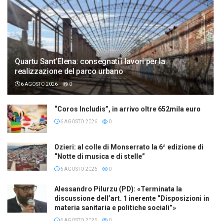
Quartu Sant’Elena: consegnati i lavori per la
realizzazione del parco urbano
6 AGOSTO 2026
0
“Coros Includis”, in arrivo oltre 652mila euro
6 AGOSTO 2026
0
Ozieri: al colle di Monserrato la 6ª edizione di
“Notte di musica e di stelle”
6 AGOSTO 2026
0
Alessandro Pilurzu (PD): «Terminata la
discussione dell’art. 1 inerente “Disposizioni in
materia sanitaria e politiche sociali”»
6 AGOSTO 2026
0