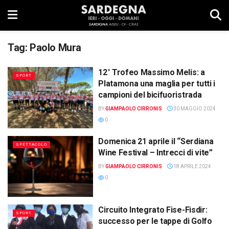
Tag:
Paolo Mura
12° Trofeo Massimo Melis: a
SPORT
Platamona una maglia per tutti i
campioni del bicifuoristrada
BY
GIAMPAOLO CIRRONIS
30 MAGGIO 2024
0
Domenica 21 aprile il “Serdiana
SPETTACOLO
Wine Festival – Intrecci di vite”
BY
GIAMPAOLO CIRRONIS
18 APRILE 2024
0
Circuito Integrato Fise-Fisdir:
SPORT
successo per le tappe di Golfo