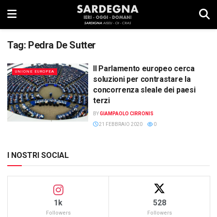
Tag:
Pedra De Sutter
Il Parlamento europeo cerca
UNIONE EUROPEA
soluzioni per contrastare la
concorrenza sleale dei paesi
terzi
BY
GIAMPAOLO CIRRONIS
21 FEBBRAIO 2020
0
I NOSTRI SOCIAL
1k
528
Followers
Followers