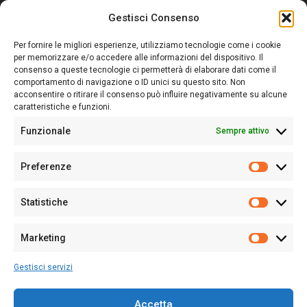
Gestisci Consenso
Sardegna Ieri-Oggi-Domani nasce per informare “liberamente” i
lettori su quanto accade in Sardegna, con un occhio rivolto al
Per fornire le migliori esperienze, utilizziamo tecnologie come i cookie
nostro passato e, soprattutto, al nostro futuro
per memorizzare e/o accedere alle informazioni del dispositivo. Il
consenso a queste tecnologie ci permetterà di elaborare dati come il
Follow Us
comportamento di navigazione o ID unici su questo sito. Non
acconsentire o ritirare il consenso può influire negativamente su alcune
caratteristiche e funzioni.
Funzionale
Sempre attivo
Editore:
Giampaolo Cirronis Ditta individuale
Preferenze
Sede:
Via Cristoforo Colombo 09013 Carbonia
Prefere
Direttore responsabile:
Giampaolo Cirronis
Partita IVA
02270380922
Statistiche
Statistic
N° di iscrizione al ROC:
9294
N° di iscrizione al Registro Stampa Tribunale di Cagliari:
N°
Marketing
128/2020 del 10/02/2020
Marketi
Tel.
+39 391 1265423
Gestisci servizi
Per la Pubblicità:
+39 328 6132020
Accetta