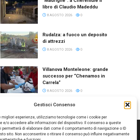
“Madrighe”: a Cheremule il
libro di Claudio Madeddu
8 AGOSTO 2026
0
Rudalza: a fuoco un deposito
di attrezzi
8 AGOSTO 2026
0
Villanova Monteleone: grande
successo per “Chenamos in
Carrela”
8 AGOSTO 2026
0
Gestisci Consenso
le migliori esperienze, utilizziamo tecnologie come i cookie per
 e/o accedere alle informazioni del dispositivo. Il consenso a queste
i permetterà di elaborare dati come il comportamento di navigazione o ID
sto sito. Non acconsentire o ritirare il consenso può influire negativamente
ratteristiche e funzioni.