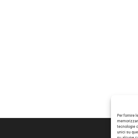
Per fornire 
memorizzare
tecnologie c
unici su que
su alcune ca