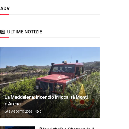
ADV
ULTIME NOTIZIE
La Maddalena: incendio in località Monti
d’Arena
8 AGOSTO 2026
0