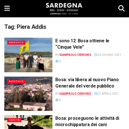
Tag:
Piera Addis
E sono 12: Bosa ottiene le
AMBIENTE
“Cinque Vele”
BY
GIAMPAOLO CIRRONIS
26 GIUGNO 2021
0
Bosa: via libera al nuovo Piano
AMBIENTE
Generale del verde pubblico
BY
GIAMPAOLO CIRRONIS
27 APRILE 2021
0
Bosa: proseguono le attività di
SANITÀ
microchippatura dei cani