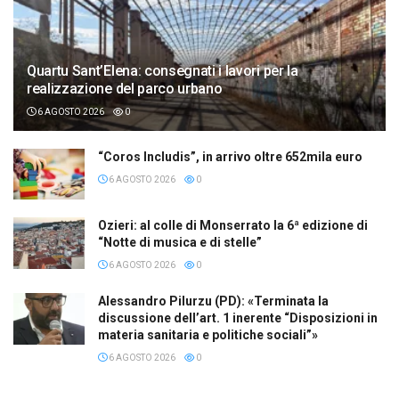
Quartu Sant’Elena: consegnati i lavori per la
realizzazione del parco urbano
6 AGOSTO 2026
0
“Coros Includis”, in arrivo oltre 652mila euro
6 AGOSTO 2026
0
Ozieri: al colle di Monserrato la 6ª edizione di
“Notte di musica e di stelle”
6 AGOSTO 2026
0
Alessandro Pilurzu (PD): «Terminata la
discussione dell’art. 1 inerente “Disposizioni in
materia sanitaria e politiche sociali”»
6 AGOSTO 2026
0