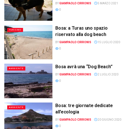
BY
GIAMPAOLO CIRRONIS
5 MARZO 2021
0
Bosa: a Turas uno spazio
TURISMO
riservato alla dog beach
BY
GIAMPAOLO CIRRONIS
15 LUGLIO 2020
0
Bosa avrà una “Dog Beach”
AMBIENTE
BY
GIAMPAOLO CIRRONIS
2 LUGLIO 2020
0
Bosa: tre giornate dedicate
AMBIENTE
all’ecologia
BY
GIAMPAOLO CIRRONIS
20 GIUGNO 2020
0