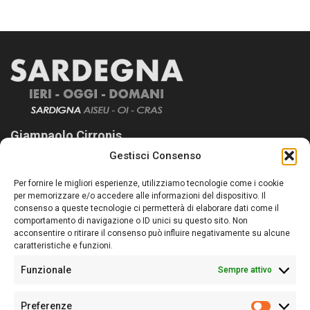
Giampaolo Cirronis
Gestisci Consenso
Sardegna Ieri-Oggi-Domani nasce per informare “liberamente” i
lettori su quanto accade in Sardegna, con un occhio rivolto al
Per fornire le migliori esperienze, utilizziamo tecnologie come i cookie
nostro passato e, soprattutto, al nostro futuro
per memorizzare e/o accedere alle informazioni del dispositivo. Il
consenso a queste tecnologie ci permetterà di elaborare dati come il
Follow Us
comportamento di navigazione o ID unici su questo sito. Non
acconsentire o ritirare il consenso può influire negativamente su alcune
caratteristiche e funzioni.
Funzionale
Sempre attivo
Editore:
Giampaolo Cirronis Ditta individuale
Preferenze
Sede:
Via Cristoforo Colombo 09013 Carbonia