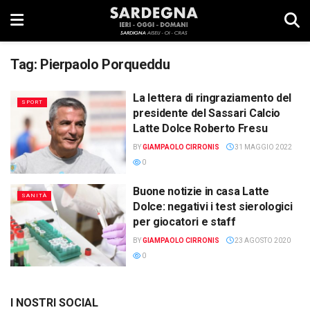
Tag:
Pierpaolo Porqueddu
La lettera di ringraziamento del
SPORT
presidente del Sassari Calcio
Latte Dolce Roberto Fresu
BY
GIAMPAOLO CIRRONIS
31 MAGGIO 2022
0
Buone notizie in casa Latte
SANITÀ
Dolce: negativi i test sierologici
per giocatori e staff
BY
GIAMPAOLO CIRRONIS
23 AGOSTO 2020
0
I NOSTRI SOCIAL