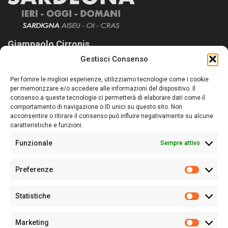
Giampaolo Cirronis
Gestisci Consenso
Sardegna Ieri-Oggi-Domani nasce per informare “liberamente” i
lettori su quanto accade in Sardegna, con un occhio rivolto al
Per fornire le migliori esperienze, utilizziamo tecnologie come i cookie
nostro passato e, soprattutto, al nostro futuro
per memorizzare e/o accedere alle informazioni del dispositivo. Il
consenso a queste tecnologie ci permetterà di elaborare dati come il
Follow Us
comportamento di navigazione o ID unici su questo sito. Non
acconsentire o ritirare il consenso può influire negativamente su alcune
caratteristiche e funzioni.
Funzionale
Sempre attivo
Editore:
Giampaolo Cirronis Ditta individuale
Preferenze
Sede:
Via Cristoforo Colombo 09013 Carbonia
Prefere
Direttore responsabile:
Giampaolo Cirronis
Partita IVA
02270380922
Statistiche
Statistic
N° di iscrizione al ROC:
9294
N° di iscrizione al Registro Stampa Tribunale di Cagliari:
N°
Marketing
128/2020 del 10/02/2020
Marketi