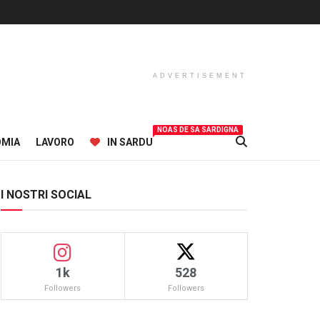
ADVERTISEMENT
NOAS DE SA SARDIGNA
OMIA
LAVORO
IN SARDU
I NOSTRI SOCIAL
1k
528
Followers
Followers