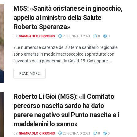
M5S: «Sanità oristanese in ginocchio,
appello al ministro della Salute
Roberto Speranza»
BY
GIAMPAOLO CIRRONIS
29 GENNAIO 2021
0
0
«Le numerose carenze del sistema sanitario regionale
sono emerse in modo macroscopico soprattutto con
l'avvento della pandemia da Covid-19. Ciò appare ...
DETAILS
READ MORE
Roberto Li Gioi (M5S): «Il Comitato
percorso nascita sardo ha dato
parere negativo sul Punto nascita e i
maddalenini lo sanno»
BY
GIAMPAOLO CIRRONIS
23 GENNAIO 2021
0
0