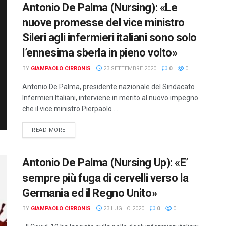
Antonio De Palma (Nursing): «Le
nuove promesse del vice ministro
Sileri agli infermieri italiani sono solo
l’ennesima sberla in pieno volto»
BY
GIAMPAOLO CIRRONIS
23 SETTEMBRE 2020
0
0
Antonio De Palma, presidente nazionale del Sindacato
Infermieri Italiani, interviene in merito al nuovo impegno
che il vice ministro Pierpaolo ...
DETAILS
READ MORE
Antonio De Palma (Nursing Up): «E’
sempre più fuga di cervelli verso la
Germania ed il Regno Unito»
BY
GIAMPAOLO CIRRONIS
23 LUGLIO 2020
0
0