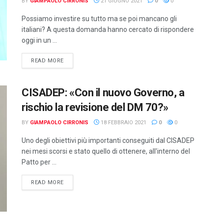
BY
GIAMPAOLO CIRRONIS
21 GIUGNO 2021
0
0
Possiamo investire su tutto ma se poi mancano gli
italiani? A questa domanda hanno cercato di rispondere
oggi in un ...
DETAILS
READ MORE
CISADEP: «Con il nuovo Governo, a
rischio la revisione del DM 70?»
BY
GIAMPAOLO CIRRONIS
18 FEBBRAIO 2021
0
0
Uno degli obiettivi più importanti conseguiti dal CISADEP
nei mesi scorsi e stato quello di ottenere, all'interno del
Patto per ...
DETAILS
READ MORE