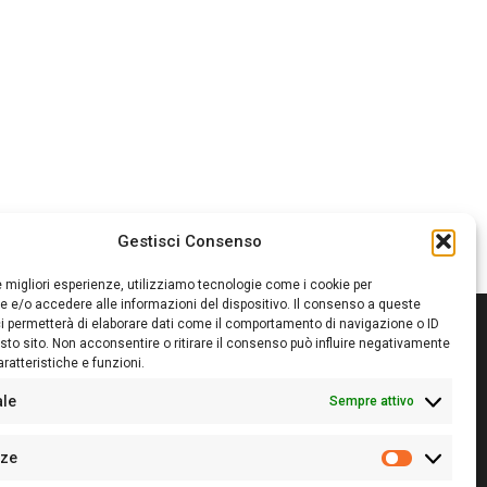
Gestisci Consenso
le migliori esperienze, utilizziamo tecnologie come i cookie per
 e/o accedere alle informazioni del dispositivo. Il consenso a queste
i permetterà di elaborare dati come il comportamento di navigazione o ID
sto sito. Non acconsentire o ritirare il consenso può influire negativamente
ratteristiche e funzioni.
itore:
Giampaolo Cirronis Ditta individuale
ede:
Via Cristoforo Colombo 09013 Carbonia
ale
Sempre attivo
rettore responsabile:
Giampaolo Cirronis
rtita IVA
02270380922
nze
 di iscrizione al ROC:
9294
Preferenz