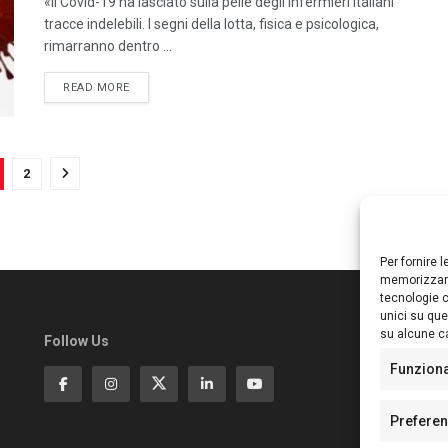
«Il Covid-19 ha lasciato sulla pelle degli infermieri italiani
tracce indelebili. I segni della lotta, fisica e psicologica,
rimarranno dentro ...
DETAILS
READ MORE
2
Per fornire 
memorizzare
tecnologie c
unici su que
su alcune ca
Follow Us
Ed
S
Funzion
Di
Pa
Prefere
N°