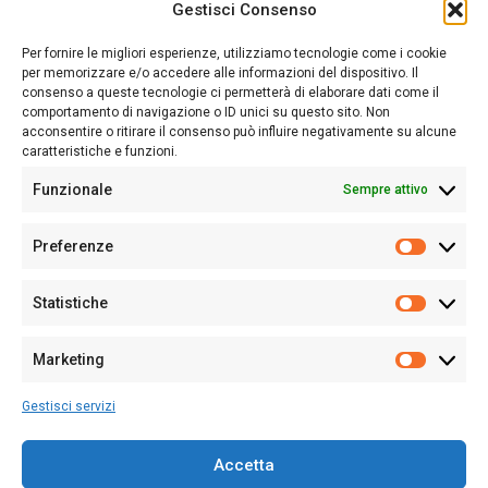
Gestisci Consenso
Sardegna Ieri-Oggi-Domani nasce per informare “liberamente” i
lettori su quanto accade in Sardegna, con un occhio rivolto al
Per fornire le migliori esperienze, utilizziamo tecnologie come i cookie
nostro passato e, soprattutto, al nostro futuro
per memorizzare e/o accedere alle informazioni del dispositivo. Il
consenso a queste tecnologie ci permetterà di elaborare dati come il
Follow Us
comportamento di navigazione o ID unici su questo sito. Non
acconsentire o ritirare il consenso può influire negativamente su alcune
caratteristiche e funzioni.
Funzionale
Sempre attivo
Editore:
Giampaolo Cirronis Ditta individuale
Preferenze
Sede:
Via Cristoforo Colombo 09013 Carbonia
Prefere
Direttore responsabile:
Giampaolo Cirronis
Partita IVA
02270380922
Statistiche
Statistic
N° di iscrizione al ROC:
9294
N° di iscrizione al Registro Stampa Tribunale di Cagliari:
N°
Marketing
128/2020 del 10/02/2020
Marketi
Tel.
+39 391 1265423
Gestisci servizi
Per la Pubblicità:
+39 328 6132020
Accetta