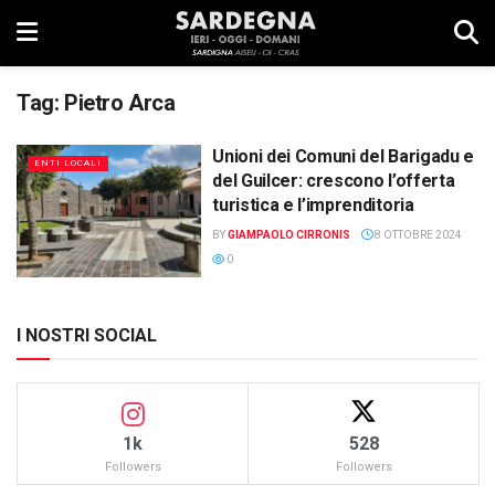
Tag:
Pietro Arca
Unioni dei Comuni del Barigadu e
ENTI LOCALI
del Guilcer: crescono l’offerta
turistica e l’imprenditoria
BY
GIAMPAOLO CIRRONIS
8 OTTOBRE 2024
0
I NOSTRI SOCIAL
1k
528
Followers
Followers