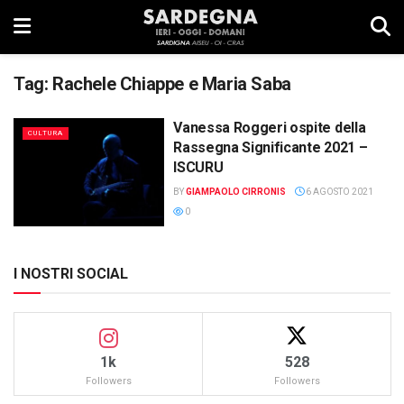
Tag:
Rachele Chiappe e Maria Saba
Vanessa Roggeri ospite della
CULTURA
Rassegna Significante 2021 –
ISCURU
BY
GIAMPAOLO CIRRONIS
6 AGOSTO 2021
0
I NOSTRI SOCIAL
1k
528
Followers
Followers