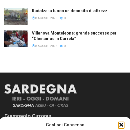
Rudalza: a fuoco un deposito di attrezzi
8 AGOSTO 2026
0
Villanova Monteleone: grande successo per
“Chenamos in Carrela”
8 AGOSTO 2026
0
Giampaolo Cirronis
Gestisci Consenso
Sardegna Ieri-Oggi-Domani nasce per informare “liberamente” i