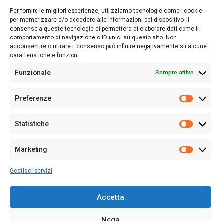
lettori su quanto accade in Sardegna, con un occhio rivolto al
Per fornire le migliori esperienze, utilizziamo tecnologie come i cookie
nostro passato e, soprattutto, al nostro futuro
per memorizzare e/o accedere alle informazioni del dispositivo. Il
consenso a queste tecnologie ci permetterà di elaborare dati come il
Follow Us
comportamento di navigazione o ID unici su questo sito. Non
acconsentire o ritirare il consenso può influire negativamente su alcune
caratteristiche e funzioni.
Funzionale
Sempre attivo
Editore:
Giampaolo Cirronis Ditta individuale
Preferenze
Sede:
Via Cristoforo Colombo 09013 Carbonia
Prefere
Direttore responsabile:
Giampaolo Cirronis
Partita IVA
02270380922
Statistiche
Statistic
N° di iscrizione al ROC:
9294
N° di iscrizione al Registro Stampa Tribunale di Cagliari:
N°
Marketing
128/2020 del 10/02/2020
Marketi
Tel.
+39 391 1265423
Gestisci servizi
Per la Pubblicità:
+39 328 6132020
Accetta
Nega