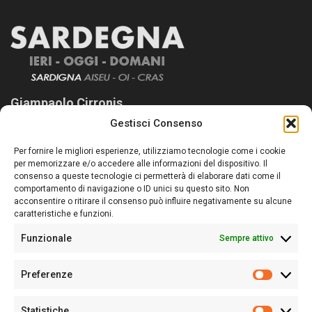
Giampaolo Cirronis
Gestisci Consenso
Sardegna Ieri-Oggi-Domani nasce per informare “liberamente” i
lettori su quanto accade in Sardegna, con un occhio rivolto al
Per fornire le migliori esperienze, utilizziamo tecnologie come i cookie
nostro passato e, soprattutto, al nostro futuro
per memorizzare e/o accedere alle informazioni del dispositivo. Il
consenso a queste tecnologie ci permetterà di elaborare dati come il
Follow Us
comportamento di navigazione o ID unici su questo sito. Non
acconsentire o ritirare il consenso può influire negativamente su alcune
caratteristiche e funzioni.
Funzionale
Sempre attivo
Editore:
Giampaolo Cirronis Ditta individuale
Preferenze
Sede:
Via Cristoforo Colombo 09013 Carbonia
Prefere
Direttore responsabile:
Giampaolo Cirronis
Partita IVA
02270380922
Statistiche