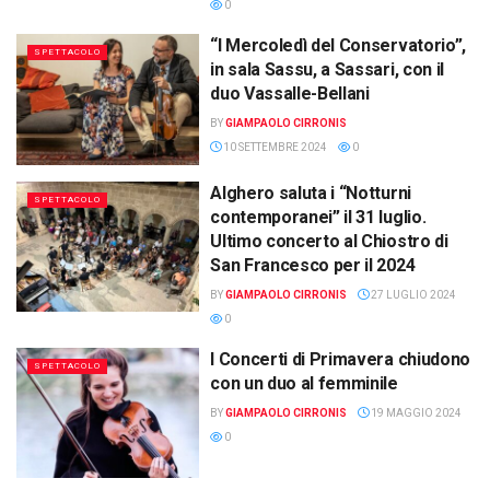
0
“I Mercoledì del Conservatorio”,
SPETTACOLO
in sala Sassu, a Sassari, con il
duo Vassalle-Bellani
BY
GIAMPAOLO CIRRONIS
10 SETTEMBRE 2024
0
Alghero saluta i “Notturni
SPETTACOLO
contemporanei” il 31 luglio.
Ultimo concerto al Chiostro di
San Francesco per il 2024
BY
GIAMPAOLO CIRRONIS
27 LUGLIO 2024
0
I Concerti di Primavera chiudono
SPETTACOLO
con un duo al femminile
BY
GIAMPAOLO CIRRONIS
19 MAGGIO 2024
0