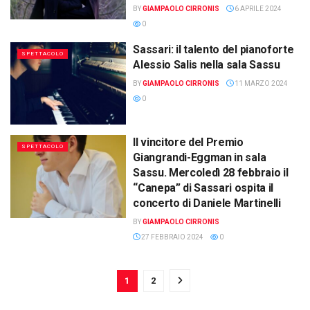
BY
GIAMPAOLO CIRRONIS
6 APRILE 2024
0
Sassari: il talento del pianoforte
SPETTACOLO
Alessio Salis nella sala Sassu
BY
GIAMPAOLO CIRRONIS
11 MARZO 2024
0
Il vincitore del Premio
SPETTACOLO
Giangrandi-Eggman in sala
Sassu. Mercoledì 28 febbraio il
“Canepa” di Sassari ospita il
concerto di Daniele Martinelli
BY
GIAMPAOLO CIRRONIS
27 FEBBRAIO 2024
0
1
2