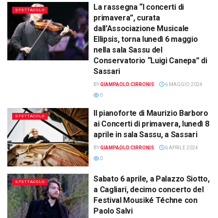
La rassegna “I concerti di
SPETTACOLO
primavera”, curata
dall’Associazione Musicale
Ellipsis, torna lunedì 6 maggio
nella sala Sassu del
Conservatorio “Luigi Canepa” di
Sassari
BY
GIAMPAOLO CIRRONIS
6 MAGGIO 2024
0
Il pianoforte di Maurizio Barboro
SPETTACOLO
ai Concerti di primavera, lunedì 8
aprile in sala Sassu, a Sassari
BY
GIAMPAOLO CIRRONIS
6 APRILE 2024
0
Sabato 6 aprile, a Palazzo Siotto,
SPETTACOLO
a Cagliari, decimo concerto del
Festival Mousiké Téchne con
Paolo Salvi