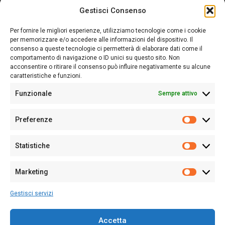
Gestisci Consenso
Sardegna Ieri-Oggi-Domani nasce per informare “liberamente” i
lettori su quanto accade in Sardegna, con un occhio rivolto al
Per fornire le migliori esperienze, utilizziamo tecnologie come i cookie
nostro passato e, soprattutto, al nostro futuro
per memorizzare e/o accedere alle informazioni del dispositivo. Il
consenso a queste tecnologie ci permetterà di elaborare dati come il
Follow Us
comportamento di navigazione o ID unici su questo sito. Non
acconsentire o ritirare il consenso può influire negativamente su alcune
caratteristiche e funzioni.
Funzionale
Sempre attivo
Editore:
Giampaolo Cirronis Ditta individuale
Preferenze
Sede:
Via Cristoforo Colombo 09013 Carbonia
Prefere
Direttore responsabile:
Giampaolo Cirronis
Partita IVA
02270380922
Statistiche
Statistic
N° di iscrizione al ROC:
9294
N° di iscrizione al Registro Stampa Tribunale di Cagliari:
N°
Marketing
128/2020 del 10/02/2020
Marketi
Tel.
+39 391 1265423
Gestisci servizi
Per la Pubblicità:
+39 328 6132020
Accetta