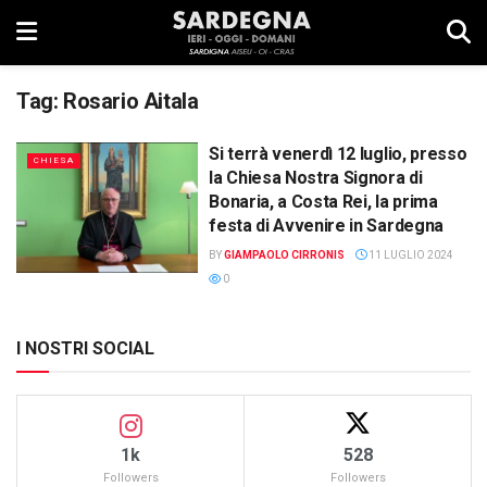
Tag:
Rosario Aitala
Si terrà venerdì 12 luglio, presso
CHIESA
la Chiesa Nostra Signora di
Bonaria, a Costa Rei, la prima
festa di Avvenire in Sardegna
BY
GIAMPAOLO CIRRONIS
11 LUGLIO 2024
0
I NOSTRI SOCIAL
1k
528
Followers
Followers