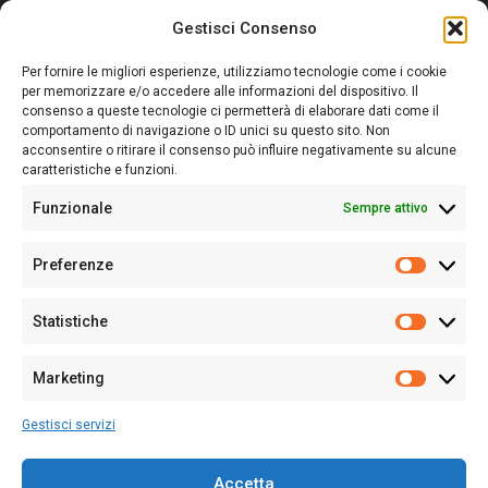
Gestisci Consenso
Sardegna Ieri-Oggi-Domani nasce per informare “liberamente” i
lettori su quanto accade in Sardegna, con un occhio rivolto al
Per fornire le migliori esperienze, utilizziamo tecnologie come i cookie
nostro passato e, soprattutto, al nostro futuro
per memorizzare e/o accedere alle informazioni del dispositivo. Il
consenso a queste tecnologie ci permetterà di elaborare dati come il
Follow Us
comportamento di navigazione o ID unici su questo sito. Non
acconsentire o ritirare il consenso può influire negativamente su alcune
caratteristiche e funzioni.
Funzionale
Sempre attivo
Editore:
Giampaolo Cirronis Ditta individuale
Preferenze
Sede:
Via Cristoforo Colombo 09013 Carbonia
Prefere
Direttore responsabile:
Giampaolo Cirronis
Partita IVA
02270380922
Statistiche
Statistic
N° di iscrizione al ROC:
9294
N° di iscrizione al Registro Stampa Tribunale di Cagliari:
N°
Marketing
128/2020 del 10/02/2020
Marketi
Tel.
+39 391 1265423
Gestisci servizi
Per la Pubblicità:
+39 328 6132020
Accetta