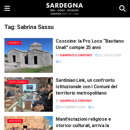
Tag:
Sabrina Sassu
Cossoine: la Pro Loco “Bastiano
EVENTI
Unali” compie 25 anni
BY
GIAMPAOLO CIRRONIS
22 LUGLIO 2026
0
Sardinian Link, un confronto
ENTI LOCALI
istituzionale con i Comuni del
territorio metropolitano
BY
GIAMPAOLO CIRRONIS
20 FEBBRAIO 2026
0
Manifestazioni religiose e
REGIONE
storico-culturali, arriva la