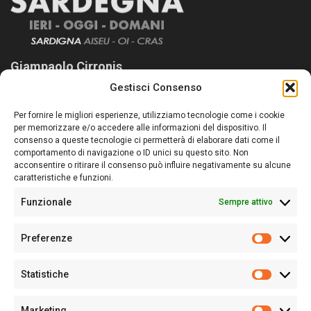
Giampaolo Cirronis
Gestisci Consenso
Sardegna Ieri-Oggi-Domani nasce per informare “liberamente” i
lettori su quanto accade in Sardegna, con un occhio rivolto al
Per fornire le migliori esperienze, utilizziamo tecnologie come i cookie
nostro passato e, soprattutto, al nostro futuro
per memorizzare e/o accedere alle informazioni del dispositivo. Il
consenso a queste tecnologie ci permetterà di elaborare dati come il
Follow Us
comportamento di navigazione o ID unici su questo sito. Non
acconsentire o ritirare il consenso può influire negativamente su alcune
caratteristiche e funzioni.
Funzionale
Sempre attivo
Editore:
Giampaolo Cirronis Ditta individuale
Preferenze
Sede:
Via Cristoforo Colombo 09013 Carbonia
Prefere
Direttore responsabile:
Giampaolo Cirronis
Partita IVA
02270380922
Statistiche
Statistic
N° di iscrizione al ROC:
9294
N° di iscrizione al Registro Stampa Tribunale di Cagliari:
N°
Marketing