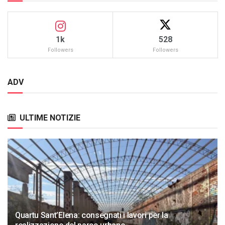
1k
528
Followers
Followers
ADV
ULTIME NOTIZIE
Quartu Sant’Elena: consegnati i lavori per la