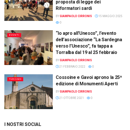
proposta di legge dei
Riformatori sardi
BY
GIAMPAOLO CIRRONIS
15 MAGGIO 2025
0
“Io apro all’Unesco”, l’evento
EVENTI
dell’associazione “La Sardegna
verso l’Unesco”, fa tappa a
Torralba dal 19 al 25 febbraio
BY
GIAMPAOLO CIRRONIS
21 FEBBRAIO 2022
0
Cossoine e Gavoi aprono la 25ª
TURISMO
edizione di Monumenti Aperti
BY
GIAMPAOLO CIRRONIS
21 OTTOBRE 2021
0
I NOSTRI SOCIAL