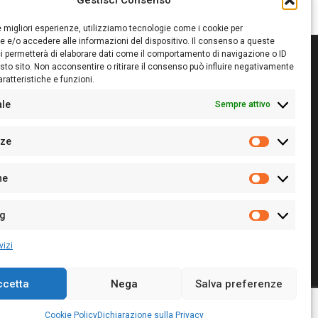
Gestisci Consenso
le migliori esperienze, utilizziamo tecnologie come i cookie per
 e/o accedere alle informazioni del dispositivo. Il consenso a queste
i permetterà di elaborare dati come il comportamento di navigazione o ID
sto sito. Non acconsentire o ritirare il consenso può influire negativamente
ratteristiche e funzioni.
itore:
Giampaolo Cirronis Ditta individuale
ede:
Via Cristoforo Colombo 09013 Carbonia
ale
Sempre attivo
rettore responsabile:
Giampaolo Cirronis
rtita IVA
02270380922
nze
 di iscrizione al ROC:
9294
Preferenz
 di iscrizione al Registro Stampa Tribunale di Cagliari:
he
 128/2020 del 10/02/2020
Statistiche
l.
+39 391 1265423
r la Pubblicità:
+39 328 6132020
ng
Marketing
vizi
ccetta
Nega
Salva preferenze
Cookie Policy
Privacy Policy
Contatti
Cookie Policy
Dichiarazione sulla Privacy