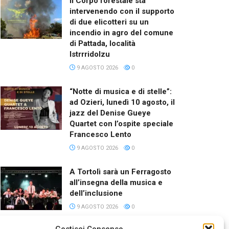
Il Corpo forestale sta
intervenendo con il supporto
di due elicotteri su un
incendio in agro del comune
di Pattada, località
Istrrridolzu
9 AGOSTO 2026
0
“Notte di musica e di stelle”:
ad Ozieri, lunedì 10 agosto, il
jazz del Denise Gueye
Quartet con l’ospite speciale
Francesco Lento
9 AGOSTO 2026
0
A Tortolì sarà un Ferragosto
all’insegna della musica e
dell’inclusione
9 AGOSTO 2026
0