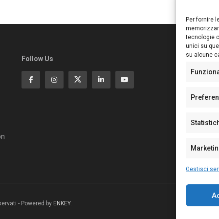
Per fornire 
memorizzare
tecnologie c
unici su que
su alcune ca
Follow Us
Ed
S
Funzion
Di
Pa
Prefere
N°
N°
Statistic
N°
Te
on
Pe
Marketi
Gestisci ser
A
riservati - Powered by
ENKEY
.