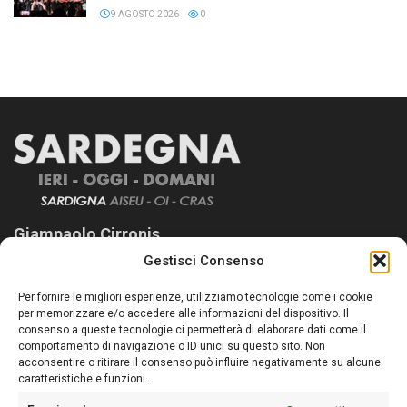
9 AGOSTO 2026
0
Giampaolo Cirronis
Gestisci Consenso
Sardegna Ieri-Oggi-Domani nasce per informare “liberamente” i
lettori su quanto accade in Sardegna, con un occhio rivolto al
Per fornire le migliori esperienze, utilizziamo tecnologie come i cookie
nostro passato e, soprattutto, al nostro futuro
per memorizzare e/o accedere alle informazioni del dispositivo. Il
consenso a queste tecnologie ci permetterà di elaborare dati come il
Follow Us
comportamento di navigazione o ID unici su questo sito. Non
acconsentire o ritirare il consenso può influire negativamente su alcune
caratteristiche e funzioni.