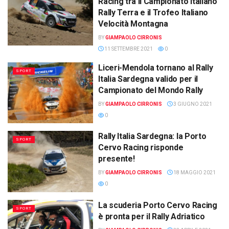
Racing tra il Campionato Italiano
Rally Terra e il Trofeo Italiano
Velocità Montagna
BY
GIAMPAOLO CIRRONIS
11 SETTEMBRE 2021
0
Liceri-Mendola tornano al Rally
SPORT
Italia Sardegna valido per il
Campionato del Mondo Rally
BY
GIAMPAOLO CIRRONIS
3 GIUGNO 2021
0
Rally Italia Sardegna: la Porto
SPORT
Cervo Racing risponde
presente!
BY
GIAMPAOLO CIRRONIS
18 MAGGIO 2021
0
La scuderia Porto Cervo Racing
SPORT
è pronta per il Rally Adriatico