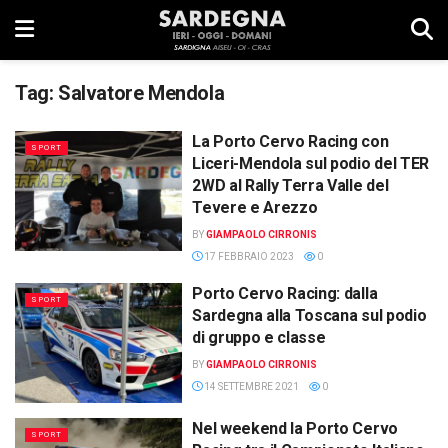
Tag:
Salvatore Mendola
La Porto Cervo Racing con
SPORT
Liceri-Mendola sul podio del TER
2WD al Rally Terra Valle del
Tevere e Arezzo
BY
GIAMPAOLO CIRRONIS
17 FEBBRAIO 2023
0
Porto Cervo Racing: dalla
SPORT
Sardegna alla Toscana sul podio
di gruppo e classe
BY
GIAMPAOLO CIRRONIS
14 SETTEMBRE 2021
0
Nel weekend la Porto Cervo
SPORT