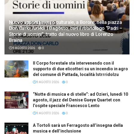
Nuovo appuntamento culturale, a Borore, nella piazza
Don Carlo, lunedì 10 agosto, con il monologo “Padri –
Storie di uomini”, tratto dal nuovo libro di Lorenzo
Braina
9 AGOSTO 2026
0
Il Corpo forestale sta intervenendo con il
supporto di due elicotteri su un incendio in agro
del comune di Pattada, località Istrrridolzu
9 AGOSTO 2026
0
“Notte di musica e di stelle”: ad Ozieri, lunedì 10
agosto, il jazz del Denise Gueye Quartet con
l’ospite speciale Francesco Lento
9 AGOSTO 2026
0
A Tortolì sarà un Ferragosto all’insegna della
musica e dell’inclusione