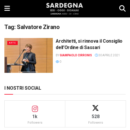
Tag:
Salvatore Zirano
Architetti, si rinnova il Consiglio
ARTE
dell’Ordine di Sassari
BY
GIAMPAOLO CIRRONIS
30 APRILE 2021
0
I NOSTRI SOCIAL
1k
528
Followers
Followers