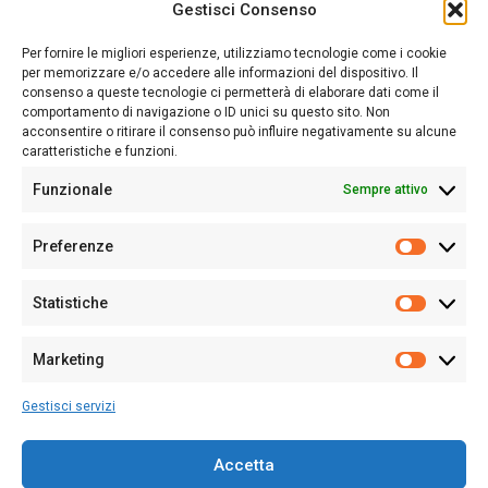
Gestisci Consenso
Sardegna Ieri-Oggi-Domani nasce per informare “liberamente” i
lettori su quanto accade in Sardegna, con un occhio rivolto al
Per fornire le migliori esperienze, utilizziamo tecnologie come i cookie
nostro passato e, soprattutto, al nostro futuro
per memorizzare e/o accedere alle informazioni del dispositivo. Il
consenso a queste tecnologie ci permetterà di elaborare dati come il
Follow Us
comportamento di navigazione o ID unici su questo sito. Non
acconsentire o ritirare il consenso può influire negativamente su alcune
caratteristiche e funzioni.
Funzionale
Sempre attivo
Editore:
Giampaolo Cirronis Ditta individuale
Preferenze
Sede:
Via Cristoforo Colombo 09013 Carbonia
Prefere
Direttore responsabile:
Giampaolo Cirronis
Partita IVA
02270380922
Statistiche
Statistic
N° di iscrizione al ROC:
9294
N° di iscrizione al Registro Stampa Tribunale di Cagliari:
N°
Marketing
128/2020 del 10/02/2020
Marketi
Tel.
+39 391 1265423
Gestisci servizi
Per la Pubblicità:
+39 328 6132020
Accetta