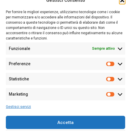
Gestisci Consenso
Sardegna Ieri-Oggi-Domani nasce per informare “liberamente” i
lettori su quanto accade in Sardegna, con un occhio rivolto al
Per fornire le migliori esperienze, utilizziamo tecnologie come i cookie
nostro passato e, soprattutto, al nostro futuro
per memorizzare e/o accedere alle informazioni del dispositivo. Il
consenso a queste tecnologie ci permetterà di elaborare dati come il
Follow Us
comportamento di navigazione o ID unici su questo sito. Non
acconsentire o ritirare il consenso può influire negativamente su alcune
caratteristiche e funzioni.
Funzionale
Sempre attivo
Editore:
Giampaolo Cirronis Ditta individuale
Preferenze
Sede:
Via Cristoforo Colombo 09013 Carbonia
Prefere
Direttore responsabile:
Giampaolo Cirronis
Partita IVA
02270380922
Statistiche
Statistic
N° di iscrizione al ROC:
9294
N° di iscrizione al Registro Stampa Tribunale di Cagliari:
N°
Marketing
128/2020 del 10/02/2020
Marketi
Tel.
+39 391 1265423
Gestisci servizi
Per la Pubblicità:
+39 328 6132020
Accetta