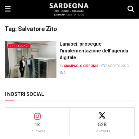
Tag:
Salvatore Zito
Lanusei: prosegue
ENTI LOCALI
l’implementazione dell’agenda
digitale
BY
GIAMPAOLO CIRRONIS
7 AGOSTO 2020
0
I NOSTRI SOCIAL
1k
528
Followers
Followers