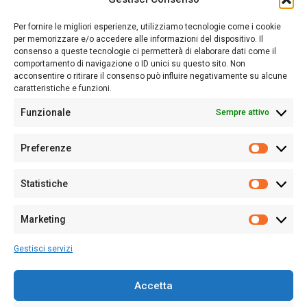
Sardegna Ieri-Oggi-Domani nasce per informare “liberamente” i
lettori su quanto accade in Sardegna, con un occhio rivolto al
Per fornire le migliori esperienze, utilizziamo tecnologie come i cookie
nostro passato e, soprattutto, al nostro futuro
per memorizzare e/o accedere alle informazioni del dispositivo. Il
consenso a queste tecnologie ci permetterà di elaborare dati come il
Follow Us
comportamento di navigazione o ID unici su questo sito. Non
acconsentire o ritirare il consenso può influire negativamente su alcune
caratteristiche e funzioni.
Funzionale
Sempre attivo
Editore:
Giampaolo Cirronis Ditta individuale
Preferenze
Sede:
Via Cristoforo Colombo 09013 Carbonia
Prefere
Direttore responsabile:
Giampaolo Cirronis
Partita IVA
02270380922
Statistiche
Statistic
N° di iscrizione al ROC:
9294
N° di iscrizione al Registro Stampa Tribunale di Cagliari:
N°
Marketing
128/2020 del 10/02/2020
Marketi
Tel.
+39 391 1265423
Gestisci servizi
Per la Pubblicità:
+39 328 6132020
Accetta