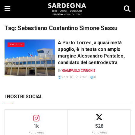
Tag:
Sebastiano Costantino Simone Sassu
A Porto Torres, a quasi metà
POLITICA
spoglio, è in testa con ampio
margine Alessandro Pantaleo,
candidato del centrodestra
BY
GIAMPAOLO CIRRONIS
27 OTTOBRE 2020
0
I NOSTRI SOCIAL
1k
528
Followers
Followers