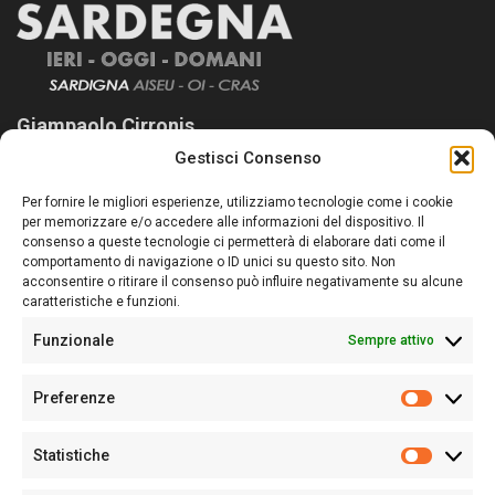
Giampaolo Cirronis
Gestisci Consenso
Sardegna Ieri-Oggi-Domani nasce per informare “liberamente” i
lettori su quanto accade in Sardegna, con un occhio rivolto al
Per fornire le migliori esperienze, utilizziamo tecnologie come i cookie
nostro passato e, soprattutto, al nostro futuro
per memorizzare e/o accedere alle informazioni del dispositivo. Il
consenso a queste tecnologie ci permetterà di elaborare dati come il
Follow Us
comportamento di navigazione o ID unici su questo sito. Non
acconsentire o ritirare il consenso può influire negativamente su alcune
caratteristiche e funzioni.
Funzionale
Sempre attivo
Editore:
Giampaolo Cirronis Ditta individuale
Preferenze
Sede:
Via Cristoforo Colombo 09013 Carbonia
Prefere
Direttore responsabile:
Giampaolo Cirronis
Partita IVA
02270380922
Statistiche
Statistic
N° di iscrizione al ROC:
9294