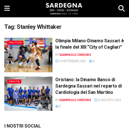
Tag:
Stanley Whittaker
Olimpia Milano-Dinamo Sassari è
POLITICA
la finale del XIII “City of Cagliari”
BY
GIAMPAOLO CIRRONIS
10 SETTEMBRE 2023
0
Oristano: la Dinamo Banco di
SANITÀ
Sardegna Sassari nel reparto di
Cardiologia del San Martino
BY
GIAMPAOLO CIRRONIS
25 AGOSTO 2023
0
I NOSTRI SOCIAL