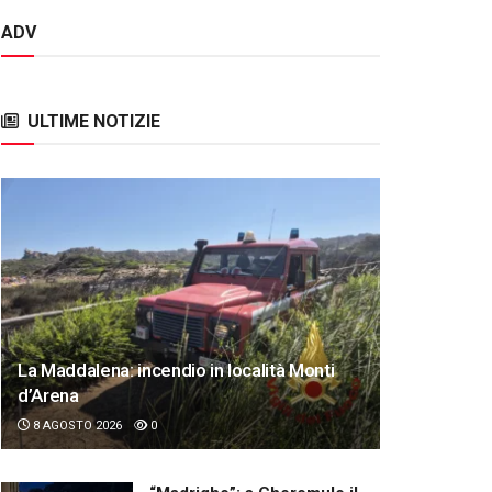
ADV
ULTIME NOTIZIE
La Maddalena: incendio in località Monti
d’Arena
8 AGOSTO 2026
0