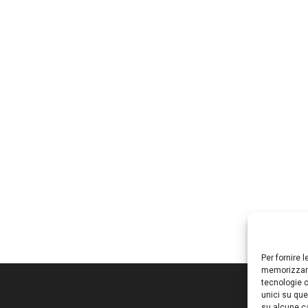
Per fornire 
memorizzare
tecnologie c
unici su que
su alcune ca