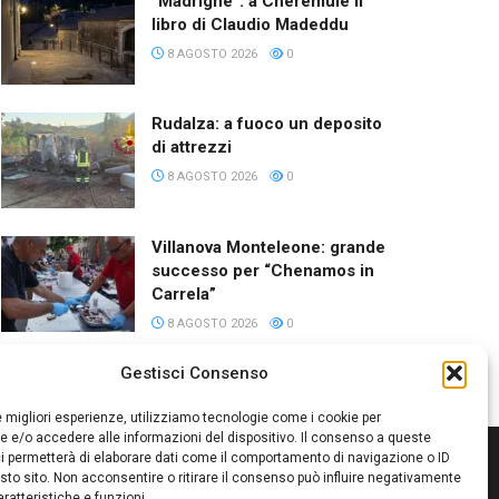
“Madrighe”: a Cheremule il
libro di Claudio Madeddu
8 AGOSTO 2026
0
Rudalza: a fuoco un deposito
di attrezzi
8 AGOSTO 2026
0
Villanova Monteleone: grande
successo per “Chenamos in
Carrela”
8 AGOSTO 2026
0
Gestisci Consenso
le migliori esperienze, utilizziamo tecnologie come i cookie per
 e/o accedere alle informazioni del dispositivo. Il consenso a queste
i permetterà di elaborare dati come il comportamento di navigazione o ID
sto sito. Non acconsentire o ritirare il consenso può influire negativamente
ratteristiche e funzioni.