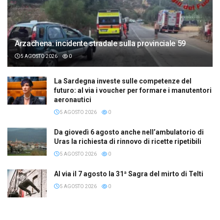
Arzachena: incidente stradale sulla provinciale 59
5 AGOSTO 2026
0
La Sardegna investe sulle competenze del
futuro: al via i voucher per formare i manutentori
aeronautici
5 AGOSTO 2026
0
Da giovedì 6 agosto anche nell’ambulatorio di
Uras la richiesta di rinnovo di ricette ripetibili
5 AGOSTO 2026
0
Al via il 7 agosto la 31ª Sagra del mirto di Telti
5 AGOSTO 2026
0