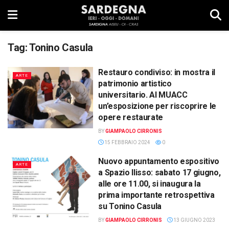
Tag:
Tonino Casula
Restauro condiviso: in mostra il
ARTE
patrimonio artistico
universitario. Al MUACC
un’esposizione per riscoprire le
opere restaurate
BY
GIAMPAOLO CIRRONIS
15 FEBBRAIO 2024
0
Nuovo appuntamento espositivo
ARTE
a Spazio Ilisso: sabato 17 giugno,
alle ore 11.00, si inaugura la
prima importante retrospettiva
su Tonino Casula
BY
GIAMPAOLO CIRRONIS
13 GIUGNO 2023