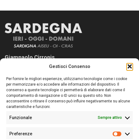
Giampaolo Cirronis
Gestisci Consenso
Sardegna Ieri-Oggi-Domani nasce per informare “liberamente” i
lettori su quanto accade in Sardegna, con un occhio rivolto al
Per fornire le migliori esperienze, utilizziamo tecnologie come i cookie
nostro passato e, soprattutto, al nostro futuro
per memorizzare e/o accedere alle informazioni del dispositivo. Il
consenso a queste tecnologie ci permetterà di elaborare dati come il
Follow Us
comportamento di navigazione o ID unici su questo sito. Non
acconsentire o ritirare il consenso può influire negativamente su alcune
caratteristiche e funzioni.
Funzionale
Sempre attivo
Editore:
Giampaolo Cirronis Ditta individuale
Preferenze
Sede:
Via Cristoforo Colombo 09013 Carbonia
Prefere