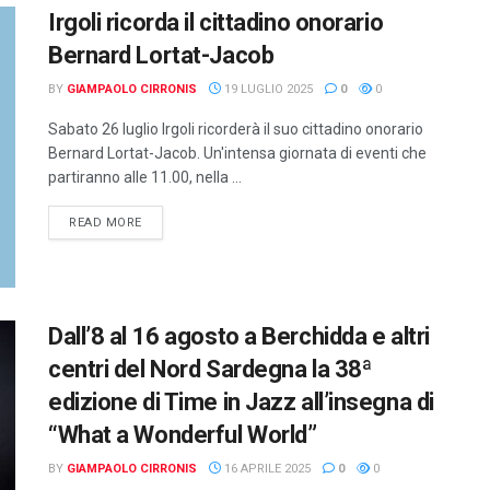
Irgoli ricorda il cittadino onorario
Bernard Lortat-Jacob
BY
GIAMPAOLO CIRRONIS
19 LUGLIO 2025
0
0
Sabato 26 luglio Irgoli ricorderà il suo cittadino onorario
Bernard Lortat-Jacob. Un'intensa giornata di eventi che
partiranno alle 11.00, nella ...
DETAILS
READ MORE
Dall’8 al 16 agosto a Berchidda e altri
centri del Nord Sardegna la 38ª
edizione di Time in Jazz all’insegna di
“What a Wonderful World”
BY
GIAMPAOLO CIRRONIS
16 APRILE 2025
0
0