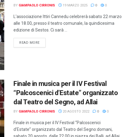
BY
GIAMPAOLO CIRRONIS
19 MARZO 2025
0
0
L'associazione Ittiri Cannedu celebrerà sabato 22 marzo
alle 18.00, presso il teatro comunale, la quindicesima
edizione di Sestos. Ci sarà ...
DETAILS
READ MORE
Finale in musica per il IV Festival
“Palcoscenici d’Estate” organizzato
dal Teatro del Segno, ad Allai
BY
GIAMPAOLO CIRRONIS
20 AGOSTO 2022
0
0
Finale in musica per il IV Festival “Palcoscenici
d'Estate” organizzato dal Teatro del Segno:domani,
sabato 20 agosto, dalle 22.00 in piazza dei Balli, ad Allai,