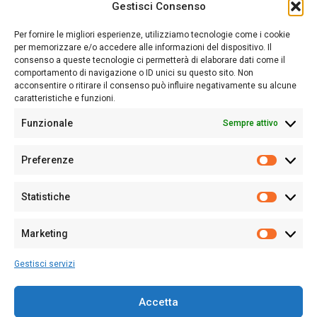
Gestisci Consenso
Sardegna Ieri-Oggi-Domani nasce per informare “liberamente” i
lettori su quanto accade in Sardegna, con un occhio rivolto al
Per fornire le migliori esperienze, utilizziamo tecnologie come i cookie
nostro passato e, soprattutto, al nostro futuro
per memorizzare e/o accedere alle informazioni del dispositivo. Il
consenso a queste tecnologie ci permetterà di elaborare dati come il
Follow Us
comportamento di navigazione o ID unici su questo sito. Non
acconsentire o ritirare il consenso può influire negativamente su alcune
caratteristiche e funzioni.
Funzionale
Sempre attivo
Editore:
Giampaolo Cirronis Ditta individuale
Preferenze
Sede:
Via Cristoforo Colombo 09013 Carbonia
Prefere
Direttore responsabile:
Giampaolo Cirronis
Partita IVA
02270380922
Statistiche
Statistic
N° di iscrizione al ROC:
9294
N° di iscrizione al Registro Stampa Tribunale di Cagliari:
N°
Marketing
128/2020 del 10/02/2020
Marketi
Tel.
+39 391 1265423
Gestisci servizi
Per la Pubblicità:
+39 328 6132020
Accetta