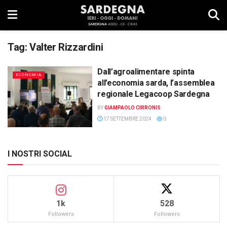
Tag:
Valter Rizzardini
Dall’agroalimentare spinta
ECONOMIA
all’economia sarda, l’assemblea
regionale Legacoop Sardegna
BY
GIAMPAOLO CIRRONIS
17 SETTEMBRE 2024
0
I NOSTRI SOCIAL
1k
528
Followers
Followers