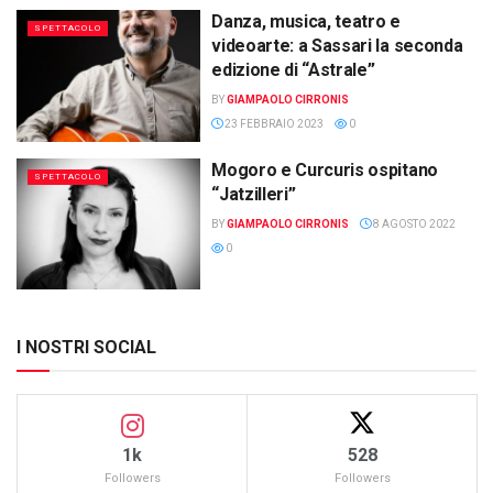
Danza, musica, teatro e
SPETTACOLO
videoarte: a Sassari la seconda
edizione di “Astrale”
BY
GIAMPAOLO CIRRONIS
23 FEBBRAIO 2023
0
Mogoro e Curcuris ospitano
SPETTACOLO
“Jatzilleri”
BY
GIAMPAOLO CIRRONIS
8 AGOSTO 2022
0
I NOSTRI SOCIAL
1k
528
Followers
Followers