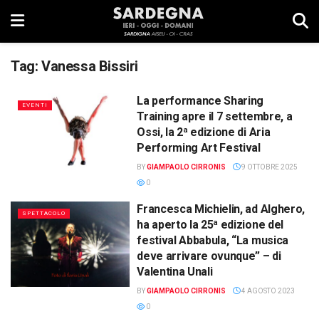
Tag:
Vanessa Bissiri
La performance Sharing
EVENTI
Training apre il 7 settembre, a
Ossi, la 2ª edizione di Aria
Performing Art Festival
BY
GIAMPAOLO CIRRONIS
9 OTTOBRE 2025
0
Francesca Michielin, ad Alghero,
SPETTACOLO
ha aperto la 25ª edizione del
festival Abbabula, “La musica
deve arrivare ovunque” – di
Valentina Unali
BY
GIAMPAOLO CIRRONIS
4 AGOSTO 2023
0