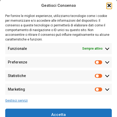
Gestisci Consenso
Sardegna Ieri-Oggi-Domani nasce per informare “liberamente” i
lettori su quanto accade in Sardegna, con un occhio rivolto al
Per fornire le migliori esperienze, utilizziamo tecnologie come i cookie
nostro passato e, soprattutto, al nostro futuro
per memorizzare e/o accedere alle informazioni del dispositivo. Il
consenso a queste tecnologie ci permetterà di elaborare dati come il
Follow Us
comportamento di navigazione o ID unici su questo sito. Non
acconsentire o ritirare il consenso può influire negativamente su alcune
caratteristiche e funzioni.
Funzionale
Sempre attivo
Editore:
Giampaolo Cirronis Ditta individuale
Preferenze
Sede:
Via Cristoforo Colombo 09013 Carbonia
Prefere
Direttore responsabile:
Giampaolo Cirronis
Partita IVA
02270380922
Statistiche
Statistic
N° di iscrizione al ROC:
9294
N° di iscrizione al Registro Stampa Tribunale di Cagliari:
N°
Marketing
128/2020 del 10/02/2020
Marketi
Tel.
+39 391 1265423
Gestisci servizi
Per la Pubblicità:
+39 328 6132020
Accetta